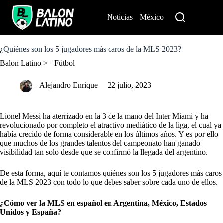
S
k
Noticias
México
Perú
i
p
t
o
¿Quiénes son los 5 jugadores más caros de la MLS 2023?
c
Balon Latino
>
+Fútbol
o
n
t
Alejandro Enrique
22 julio, 2023
e
n
t
Lionel Messi ha aterrizado en la 3 de la mano del Inter Miami y ha
revolucionado por completo el atractivo mediático de la liga, el cual ya
había crecido de forma considerable en los últimos años. Y es por ello
que muchos de los grandes talentos del campeonato han ganado
visibilidad tan solo desde que se confirmó la llegada del argentino.
De esta forma, aquí te contamos quiénes son los 5 jugadores más caros
de la
MLS
2023 con todo lo que debes saber sobre cada uno de ellos.
¿Cómo ver la MLS en español en Argentina, México, Estados
Unidos y España?