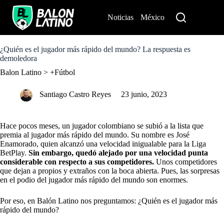
S
k
Noticias
México
Perú
i
p
t
o
¿Quién es el jugador más rápido del mundo? La respuesta es
c
demoledora
o
Balon Latino
>
+Fútbol
n
t
e
Santiago Castro Reyes
23 junio, 2023
n
t
Hace pocos meses, un jugador colombiano se subió a la lista que
premia al jugador más rápido del mundo. Su nombre es
José
Enamorado
, quien alcanzó una velocidad inigualable para la
Liga
BetPlay
.
Sin embargo, quedó alejado por una velocidad punta
considerable con respecto a sus competidores.
Unos competidores
que dejan a propios y extraños con la boca abierta. Pues, las sorpresas
en el podio del jugador más rápido del mundo son enormes.
Por eso, en Balón Latino nos preguntamos: ¿Quién es el jugador más
rápido del mundo?