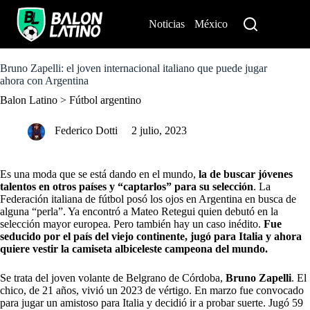
S
k
Noticias
México
Perú
i
p
t
o
Bruno Zapelli: el joven internacional italiano que puede jugar
c
ahora con Argentina
o
Balon Latino
>
Fútbol argentino
n
t
e
Federico Dotti
2 julio, 2023
n
t
Es una moda que se está dando en el mundo,
la de buscar jóvenes
talentos en otros países y “captarlos” para su selección
. La
Federación italiana de fútbol posó los ojos en Argentina en busca de
alguna “perla”. Ya encontró a
Mateo Retegui
quien debutó en la
selección mayor europea. Pero también hay un caso inédito.
Fue
seducido por el país del viejo continente, jugó para Italia y ahora
quiere vestir la camiseta albiceleste campeona del mundo.
Se trata del joven volante de Belgrano de Córdoba,
Bruno Zapelli
. El
chico, de 21 años, vivió un 2023 de vértigo. En marzo fue convocado
para jugar un amistoso para Italia y decidió ir a probar suerte. Jugó 59