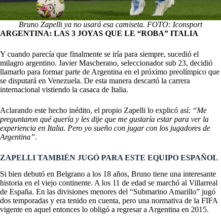
Bruno Zapelli ya no usará esa camiseta. FOTO: Iconsport
ARGENTINA: LAS 3 JOYAS QUE LE “ROBA” ITALIA
Y cuando parecía que finalmente se iría para siempre, sucedió el
milagro argentino.
Javier Mascherano
, seleccionador sub 23, decidió
llamarlo para formar parte de Argentina en el próximo preolímpico que
se disputará en Venezuela. De esta manera descartó la carrera
internacional vistiendo la casaca de Italia.
Aclarando este hecho inédito, el propio Zapelli lo explicó así:
“Me
preguntaron qué quería y les dije que me gustaría estar para ver la
experiencia en Italia. Pero yo sueño con jugar con los jugadores de
Argentina”.
ZAPELLI TAMBIÉN JUGÓ PARA ESTE EQUIPO ESPAÑOL
Si bien debutó en Belgrano a los 18 años, Bruno tiene una interesante
historia en el viejo continente. A los 11 de edad se marchó al
Villarreal
de España
. En las divisiones menores del “Submarino Amarillo” jugó
dos temporadas y era tenido en cuenta, pero una normativa de la FIFA
vigente en aquel entonces lo obligó a regresar a Argentina en 2015.