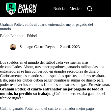
S
k
Noticias
México
Perú
i
p
t
o
Graham Potter: adiós al cuarto entrenador mejor pagado del
c
mundo
o
Balon Latino
>
+Fútbol
n
t
e
Santiago Castro Reyes
2 abril, 2023
n
t
Los sueldos en el mundo del fútbol cada vez suenan más
descabellados. Ahora, tras tener jugadores ganando millonadas, los
entrenadores se han convertido en grandes receptores de dinero.
Curiosamente, es
cuando son despedidos que sus nombres resaltan
.
Esto, pues los clubes deben pagar cuantiosas sumas de dinero para
poder resolver los contratos laborales con sus estrategas.
En este caso,
Graham Potter, el cuarto entrenador mejor pagado de todo el
mundo,
ha perdido su trabajo
. ¿Cuánto dinero estaba ganando el
técnico inglés?
Cuánto ganaba Potter como el cuarto entrenador mejor pago