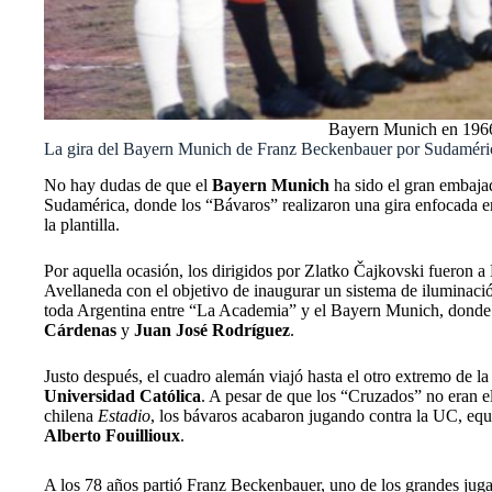
Bayern Munich en 1966 
La gira del Bayern Munich de Franz Beckenbauer por Sudaméri
No hay dudas de que el
Bayern Munich
ha sido el gran embajad
Sudamérica, donde los “Bávaros” realizaron una gira enfocada en
la plantilla.
Por aquella ocasión, los dirigidos por Zlatko Čajkovski fueron a
Avellaneda con el objetivo de inaugurar un sistema de iluminació
toda Argentina entre “La Academia” y el Bayern Munich, donde l
Cárdenas
y
Juan José Rodríguez
.
Justo después, el cuadro alemán viajó hasta el otro extremo de la
Universidad Católica
. A pesar de que los “Cruzados” no eran el
chilena
Estadio
, los bávaros acabaron jugando contra la UC, equi
Alberto Fouillioux
.
A los 78 años partió Franz Beckenbauer, uno de los grandes jug