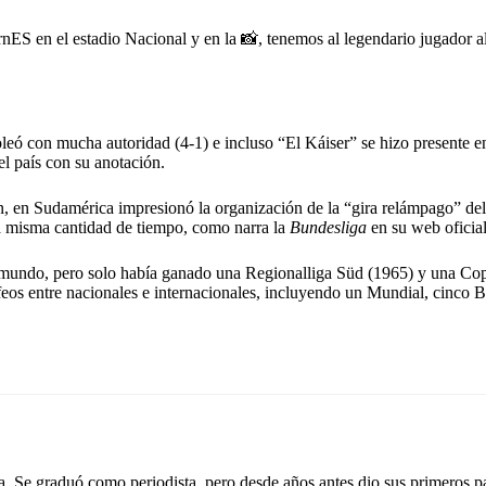
rnES
en el estadio Nacional y en la 📸, tenemos al legendario jugador a
oleó con mucha autoridad (4-1) e incluso “El Káiser” se hizo presente en
el país con su anotación.
n, en Sudamérica impresionó la organización de la “gira relámpago” de
la misma cantidad de tiempo, como narra la
Bundesliga
en su web oficial
 mundo, pero solo había ganado una Regionalliga Süd (1965) y una Co
ofeos entre nacionales e internacionales, incluyendo un Mundial, cinco 
 Se graduó como periodista, pero desde años antes dio sus primeros pa