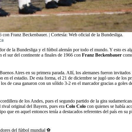
con Franz Beckenbauer. | Cortesía: Web oficial de la Bundesliga.
ca
or de la Bundesliga y el fútbol alemán por todo el mundo. Y esto es a
 el sur del continente a finales de 1966 con
Franz Beckenbauer
como 
 Buenos Aires en su primera parada. Allí, los alemanes fueron invitados
n en el estadio. De esta forma, el 21 de diciembre se jugó uno de los 
os de casa ganaron con un sólido 3-2 en el marcador gracias a goles 
 cordillera de los Andes, pues el segundo partido de la gira sudamerican
 rival original del Bayern, pues era
Colo Colo
con quienes se había acor
po que en aquel entonces tenía a destacados referentes del país en su p
adores del fútbol mundial ⚽