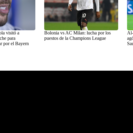
a visitó a
Bolonia vs AC Milan: lucha por los
Al-
che para
puestos de la Champions League
agó
r por el Bayern
Sa