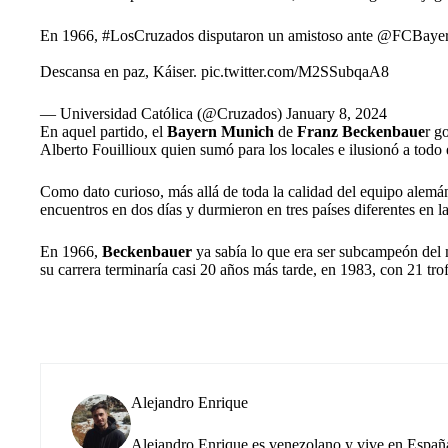
En 1966,
#LosCruzados
disputaron un amistoso ante
@FCBaye
Descansa en paz, Káiser.
pic.twitter.com/M2SSubqaA8
— Universidad Católica (@Cruzados)
January 8, 2024
En aquel partido, el
Bayern Munich
de
Franz Beckenbaue
r g
Alberto Fouillioux quien sumó para los locales e ilusionó a todo 
Como dato curioso, más allá de toda la calidad del equipo alemá
encuentros en dos días y durmieron en tres países diferentes en 
En 1966,
Beckenbauer
ya sabía lo que era ser subcampeón del
su carrera terminaría casi 20 años más tarde, en 1983, con 21 tr
Alejandro Enrique
Alejandro Enrique es venezolano y vive en España.