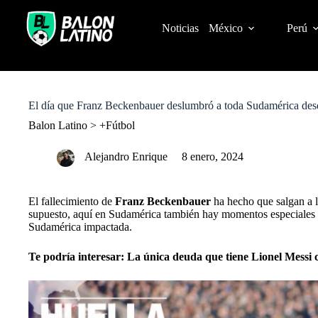
S
k
Noticias
México
Perú
i
p
t
o
c
o
El día que Franz Beckenbauer deslumbró a toda Sudamérica des
n
t
Balon Latino
>
+Fútbol
e
n
Alejandro Enrique
8 enero, 2024
t
El fallecimiento de
Franz Beckenbauer
ha hecho que salgan a l
supuesto, aquí en Sudamérica también hay momentos especiales v
Sudamérica impactada.
Te podría interesar:
La única deuda que tiene Lionel Messi c