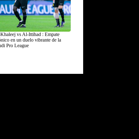
Khaleej vs Al-Ittihad : Empate
nico en un duelo vibrante de la
udi Pro League