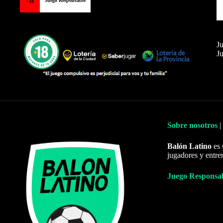
Juego Responsable
+18
Ju
Ju
Sobre nosotros
|
Balón Latino
es 
jugadores y entre
Juego Responsa