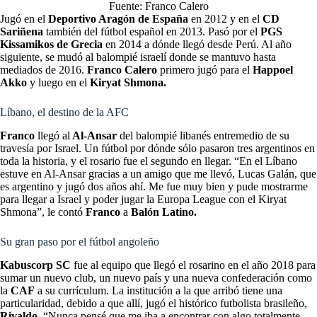
Fuente: Franco Calero
Jugó en el
Deportivo Aragón de España
en 2012 y en el
CD
Sariñena
también del fútbol español en 2013. Pasó por el
PGS
Kissamikos de Grecia
en 2014 a dónde llegó desde Perú. Al año
siguiente, se mudó al balompié israelí donde se mantuvo hasta
mediados de 2016.
Franco Calero
primero jugó para el
Happoel
Akko
y luego en el
Kiryat Shmona.
Líbano, el destino de la AFC
Franco
llegó al
Al-Ansar
del balompié libanés entremedio de su
travesía por Israel. Un fútbol por dónde sólo pasaron tres argentinos en
toda la historia, y el rosario fue el segundo en llegar. “En el Líbano
estuve en Al-Ansar gracias a un amigo que me llevó, Lucas Galán, que
es argentino y jugó dos años ahí. Me fue muy bien y pude mostrarme
para llegar a Israel y poder jugar la Europa League con el Kiryat
Shmona”, le contó
Franco
a
Balón Latino.
Su gran paso por el fútbol angoleño
Kabuscorp SC
fue al equipo que llegó el rosarino en el año 2018 para
sumar un nuevo club, un nuevo país y una nueva confederación como
la
CAF
a su currículum. La institución a la que arribó tiene una
particularidad, debido a que allí, jugó el histórico futbolista brasileño,
Rivaldo
. “Nunca pensé que me iba a encontrar con algo totalmente