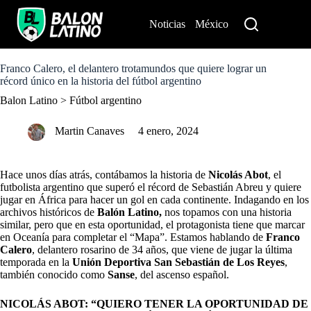
S
k
Noticias
México
Perú
i
p
t
o
Franco Calero, el delantero trotamundos que quiere lograr un
c
récord único en la historia del fútbol argentino
o
Balon Latino
>
Fútbol argentino
n
t
e
Martin Canaves
4 enero, 2024
n
t
Hace unos días atrás, contábamos la historia de
Nicolás Abot
, el
futbolista argentino que superó el récord de Sebastián Abreu y quiere
jugar en África para hacer un gol en cada continente. Indagando en los
archivos históricos de
Balón Latino,
nos topamos con una historia
similar, pero que en esta oportunidad, el protagonista tiene que marcar
en Oceanía para completar el “Mapa”. Estamos hablando de
Franco
Calero
, delantero rosarino de 34 años, que viene de jugar la última
temporada en la
Unión Deportiva San Sebastián de Los Reyes
,
también conocido como
Sanse
, del ascenso español.
NICOLÁS ABOT: “QUIERO TENER LA OPORTUNIDAD DE