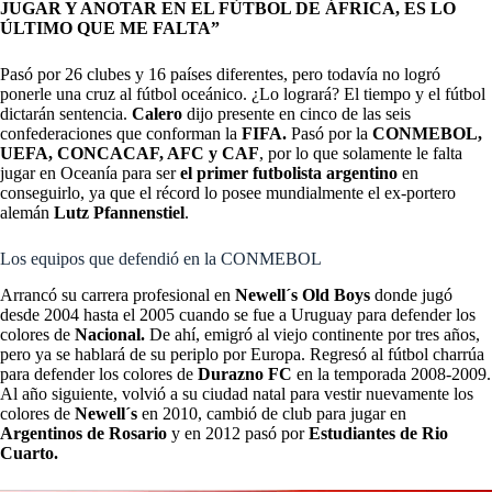
JUGAR Y ANOTAR EN EL FÚTBOL DE ÁFRICA, ES LO
ÚLTIMO QUE ME FALTA”
Pasó por 26 clubes y 16 países diferentes, pero todavía no logró
ponerle una cruz al fútbol oceánico. ¿Lo logrará? El tiempo y el fútbol
dictarán sentencia.
Calero
dijo presente en cinco de las seis
confederaciones que conforman la
FIFA.
Pasó por la
CONMEBOL,
UEFA, CONCACAF, AFC y CAF
, por lo que solamente le falta
jugar en Oceanía para ser
el primer futbolista argentino
en
conseguirlo, ya que el récord lo posee mundialmente el ex-portero
alemán
Lutz Pfannenstiel
.
Los equipos que defendió en la CONMEBOL
Arrancó su carrera profesional en
Newell´s Old Boys
donde jugó
desde 2004 hasta el 2005 cuando se fue a Uruguay para defender los
colores de
Nacional.
De ahí, emigró al viejo continente por tres años,
pero ya se hablará de su periplo por Europa. Regresó al fútbol charrúa
para defender los colores de
Durazno FC
en la temporada 2008-2009.
Al año siguiente, volvió a su ciudad natal para vestir nuevamente los
colores de
Newell´s
en 2010, cambió de club para jugar en
Argentinos de Rosario
y en 2012 pasó por
Estudiantes de Rio
Cuarto.