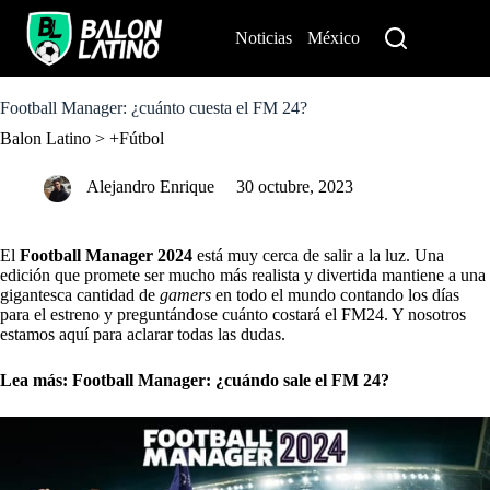
S
k
Noticias
México
Perú
i
p
t
o
Football Manager: ¿cuánto cuesta el FM 24?
c
Balon Latino
>
+Fútbol
o
n
t
Alejandro Enrique
30 octubre, 2023
e
n
t
El
Football Manager 2024
está muy cerca de salir a la luz. Una
edición que promete ser mucho más realista y divertida mantiene a una
gigantesca cantidad de
gamers
en todo el mundo contando los días
para el estreno y preguntándose cuánto costará el FM24. Y nosotros
estamos aquí para aclarar todas las dudas.
Lea más:
Football Manager: ¿cuándo sale el FM 24?