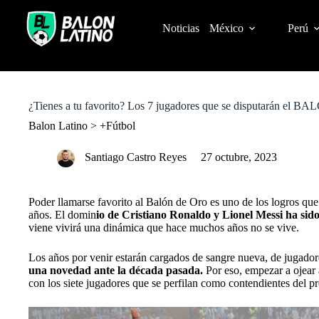
S
k
Noticias
México
Perú
i
p
t
o
c
o
¿Tienes a tu favorito? Los 7 jugadores que se disputarán el 
n
t
Balon Latino
>
+Fútbol
e
n
Santiago Castro Reyes
27 octubre, 2023
t
Poder llamarse favorito al
Balón de Oro
es uno de los logros que
años. El domin
io de Cristiano Ronaldo y
Lionel Messi
ha sido
viene vivirá una dinámica que hace muchos años no se vive.
Los años por venir estarán cargados de sangre nueva, de jugador
una novedad ante la década pasada.
Por eso, empezar a ojear 
con los siete jugadores que se perfilan como
contendientes del pr