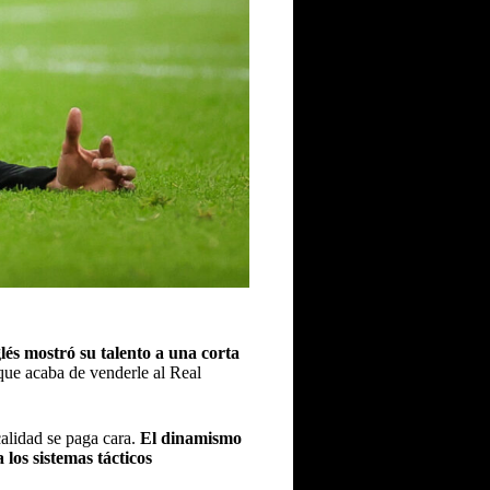
és mostró su talento a una corta
que acaba de venderle al Real
calidad se paga cara.
El dinamismo
los sistemas tácticos