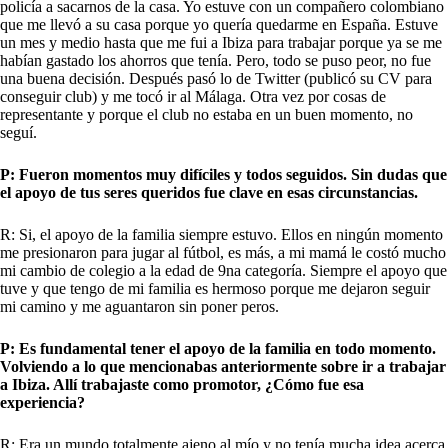
policía a sacarnos de la casa. Yo estuve con un compañero colombiano
que me llevó a su casa porque yo quería quedarme en España. Estuve
un mes y medio hasta que me fui a Ibiza para trabajar porque ya se me
habían gastado los ahorros que tenía. Pero, todo se puso peor, no fue
una buena decisión. Después pasó lo de Twitter (publicó su CV para
conseguir club) y me tocó ir al Málaga. Otra vez por cosas de
representante y porque el club no estaba en un buen momento, no
seguí.
P: Fueron momentos muy difíciles y todos seguidos. Sin dudas que
el apoyo de tus seres queridos fue clave en esas circunstancias.
R: Si, el apoyo de la familia siempre estuvo. Ellos en ningún momento
me presionaron para jugar al fútbol, es más, a mi mamá le costó mucho
mi cambio de colegio a la edad de 9na categoría. Siempre el apoyo que
tuve y que tengo de mi familia es hermoso porque me dejaron seguir
mi camino y me aguantaron sin poner peros.
P: Es fundamental tener el apoyo de la familia en todo momento.
Volviendo a lo que mencionabas anteriormente sobre ir a trabajar
a Ibiza. Allí trabajaste como promotor, ¿Cómo fue esa
experiencia?
R: Era un mundo totalmente ajeno al mío y no tenía mucha idea acerca