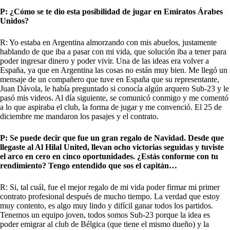
P: ¿Cómo se te dio esta posibilidad de jugar en Emiratos Árabes
Unidos?
R: Yo estaba en Argentina almorzando con mis abuelos, justamente
hablando de que iba a pasar con mi vida, que solución iba a tener para
poder ingresar dinero y poder vivir. Una de las ideas era volver a
España, ya que en Argentina las cosas no están muy bien. Me llegó un
mensaje de un compañero que tuve en España que su representante,
Juan Dávola, le había preguntado si conocía algún arquero Sub-23 y le
pasó mis videos. Al día siguiente, se comunicó conmigo y me comentó
a lo que aspiraba el club, la forma de jugar y me convenció. El 25 de
diciembre me mandaron los pasajes y el contrato.
P: Se puede decir que fue un gran regalo de Navidad. Desde que
llegaste al Al Hilal United, llevan ocho victorias seguidas y tuviste
el arco en cero en cinco oportunidades. ¿Estás conforme con tu
rendimiento? Tengo entendido que sos el capitán…
R: Si, tal cuál, fue el mejor regalo de mi vida poder firmar mi primer
contrato profesional después de mucho tiempo. La verdad que estoy
muy contento, es algo muy lindo y difícil ganar todos los partidos.
Tenemos un equipo joven, todos somos Sub-23 porque la idea es
poder emigrar al club de Bélgica (que tiene el mismo dueño) y la