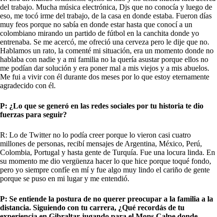
del trabajo. Mucha música electrónica, Djs que no conocía y luego de
eso, me tocó irme del trabajo, de la casa en donde estaba. Fueron días
muy feos porque no sabía en donde estar hasta que conocí a un
colombiano mirando un partido de fútbol en la canchita donde yo
entrenaba. Se me acercó, me ofreció una cerveza pero le dije que no.
Hablamos un rato, la comenté mi situación, era un momento donde no
hablaba con nadie y a mi familia no la quería asustar porque ellos no
me podían dar solución y era poner mal a mis viejos y a mis abuelos.
Me fui a vivir con él durante dos meses por lo que estoy eternamente
agradecido con él.
P: ¿Lo que se generó en las redes sociales por tu historia te dio
fuerzas para seguir?
R: Lo de Twitter no lo podía creer porque lo vieron casi cuatro
millones de personas, recibí mensajes de Argentina, México, Perú,
Colombia, Portugal y hasta gente de Turquía. Fue una locura linda. En
su momento me dio vergüenza hacer lo que hice porque toqué fondo,
pero yo siempre confíe en mí y fue algo muy lindo el cariño de gente
porque se puso en mi lugar y me entendió.
P: Se entiende la postura de no querer preocupar a la familia a la
distancia. Siguiendo con tu carrera, ¿Qué recordás de tu
experiencia en Gibraltar jugando para el Mons Calpe donde