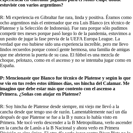
estuviste con varios argentinos?
R: Mi experiencia en Gibraltar fue rara, linda y positiva. Éramos como
ocho argentinos más el entrenador que era Luis Blanco (ex técnico de
Platense y la Selección de Indonesia). Fue rara porque sólo pudimos
competir tres meses porque pasó luego lo de la pandemia, estuvimos a
un pasito de jugar la fase previa de la UEFA Europa League. La
verdad que eso hubiese sido una experiencia increíble, pero me llevo
lindos recuerdos porque conocí gente hermosa, una familia de amigas
que me abrieron la puerta de su casa. El fútbol es una mezcla de
choque, pelotazo, como en el ascenso y no se intentaba jugar como en
España.
P: Mencionaste que Blanco fue técnico de Platense y según lo que
se vio en tus redes estos últimos días, sos hincha del Calamar. Me
imagino que debe estar más que contento con el ascenso a
Primera. ¿Soñas con atajar en Platense?
R: Soy hincha de Platense desde siempre, mi viejo me llevó a la
cancha desde que tengo uso de razón. Lamentablemente nací un día
después de que Platense se fue a la B y nunca lo había visto en
Primera. Me tocó verlo descender a la B Metropolitana, verlo ascender
en la cancha de Lanús a la B Nacional y ahora verlo en Primera