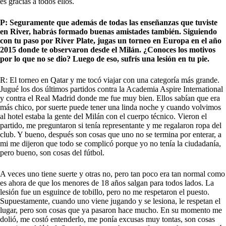
es gracias a todos ellos.
P: Seguramente que además de todas las enseñanzas que tuviste
en River, habrás formado buenas amistades también. Siguiendo
con tu paso por River Plate, jugas un torneo en Europa en el año
2015 donde te observaron desde el Milán. ¿Conoces los motivos
por lo que no se dio? Luego de eso, sufrís una lesión en tu pie.
R: El torneo en Qatar y me tocó viajar con una categoría más grande.
Jugué los dos últimos partidos contra la Academia Aspire International
y contra el Real Madrid donde me fue muy bien. Ellos sabían que era
más chico, por suerte puede tener una linda noche y cuando volvimos
al hotel estaba la gente del Milán con el cuerpo técnico. Vieron el
partido, me preguntaron si tenía representante y me regalaron ropa del
club. Y bueno, después son cosas que uno no se termina por enterar, a
mi me dijeron que todo se complicó porque yo no tenía la ciudadanía,
pero bueno, son cosas del fútbol.
A veces uno tiene suerte y otras no, pero tan poco era tan normal como
es ahora de que los menores de 18 años salgan para todos lados. La
lesión fue un esguince de tobillo, pero no me respetaron el puesto.
Supuestamente, cuando uno viene jugando y se lesiona, le respetan el
lugar, pero son cosas que ya pasaron hace mucho. En su momento me
dolió, me costó entenderlo, me ponía excusas muy tontas, son cosas