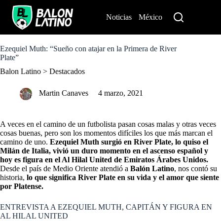
S
k
Noticias
México
Perú
i
p
t
o
Ezequiel Muth: “Sueño con atajar en la Primera de River
c
Plate”
o
Balon Latino
>
Destacados
n
t
e
Martin Canaves
4 marzo, 2021
n
t
A veces en el camino de un futbolista pasan cosas malas y otras veces
cosas buenas, pero son los momentos difíciles los que más marcan el
camino de uno.
Ezequiel Muth
surgió en River Plate
, lo quiso el
Milán de Italia, vivió un duro momento en el ascenso español y
hoy es figura en el
Al Hilal United
de Emiratos Árabes Unidos.
Desde el país de Medio Oriente atendió a
Balón Latino
, nos contó su
historia,
lo que significa River Plate en su vida y el amor que siente
por Platense.
ENTREVISTA A EZEQUIEL MUTH, CAPITÁN Y FIGURA EN
AL HILAL UNITED