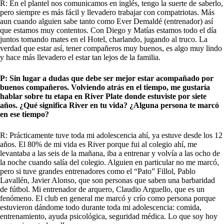
R: En el plantel nos comunicamos en inglés, tengo la suerte de saberlo,
pero siempre es más fácil y llevadero trabajar con compatriotas. Más
aun cuando alguien sabe tanto como Ever Demaldé (entrenador) así
que estamos muy contentos. Con Diego y Matías estamos todo el día
juntos tomando mates en el Hotel, charlando, jugando al truco. La
verdad que estar así, tener compañeros muy buenos, es algo muy lindo
y hace más llevadero el estar tan lejos de la familia.
P: Sin lugar a dudas que debe ser mejor estar acompañado por
buenos compañeros. Volviendo atrás en el tiempo, me gustaría
hablar sobre tu etapa en River Plate donde estuviste por siete
años. ¿Qué significa River en tu vida? ¿Alguna persona te marcó
en ese tiempo?
R: Prácticamente tuve toda mi adolescencia ahí, ya estuve desde los 12
años. El 80% de mi vida es River porque fui al colegio ahí, me
levantaba a las seis de la mañana, iba a entrenar y volvía a las ocho de
la noche cuando salía del colegio. Alguien en particular no me marcó,
pero si tuve grandes entrenadores como el “Pato” Fillol, Pablo
Lavallén, Javier Alonso, que son personas que saben una barbaridad
de fútbol. Mi entrenador de arquero, Claudio Arguello, que es un
fenómeno. El club en general me marcó y crío como persona porque
estuvieron dándome todo durante toda mi adolescencia: comida,
entrenamiento, ayuda psicológica, seguridad médica. Lo que soy hoy