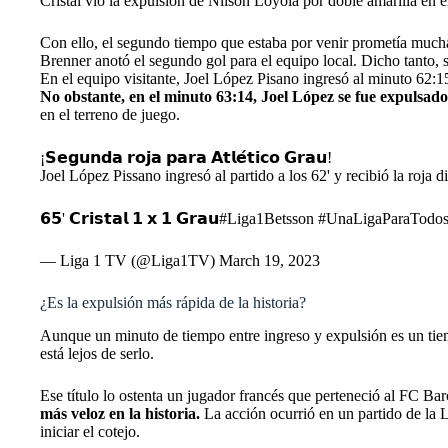
Cristal vio la expulsión de Nilson Loyola por doble amarilla en 
Con ello, el segundo tiempo que estaba por venir prometía mucha
Brenner anotó el segundo gol para el equipo local. Dicho tanto, s
En el equipo visitante, Joel López Pisano ingresó al minuto 62:
No obstante, en el minuto 63:14, Joel López se fue expulsado
en el terreno de juego.
¡𝗦𝗲𝗴𝘂𝗻𝗱𝗮 𝗿𝗼𝗷𝗮 𝗽𝗮𝗿𝗮 𝗔𝘁𝗹𝗲́𝘁𝗶𝗰𝗼 𝗚𝗿𝗮𝘂!
Joel López Pissano ingresó al partido a los 62' y recibió la roja d
𝟲𝟱' 𝗖𝗿𝗶𝘀𝘁𝗮𝗹 𝟭 𝘅 𝟭 𝗚𝗿𝗮𝘂
#Liga1Betsson
#UnaLigaParaTodo
— Liga 1 TV (@Liga1TV)
March 19, 2023
¿Es la expulsión más rápida de la historia?
Aunque un minuto de tiempo entre ingreso y expulsión es un tiemp
está lejos de serlo.
Ese título lo ostenta un jugador francés que perteneció al FC B
más veloz en la historia.
La acción ocurrió en un partido de la L
iniciar el cotejo.