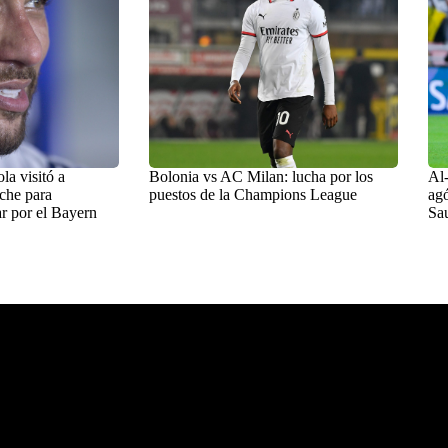
a visitó a
Bolonia vs AC Milan: lucha por los
Al-
che para
puestos de la Champions League
agó
r por el Bayern
Sa