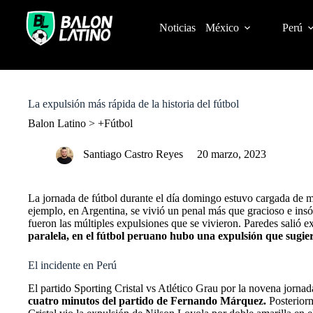
S
k
Noticias
México
Perú
i
p
t
o
c
o
La expulsión más rápida de la historia del fútbol
n
t
Balon Latino
>
+Fútbol
e
n
Santiago Castro Reyes
20 marzo, 2023
t
La jornada de fútbol durante el día domingo estuvo cargada de mú
ejemplo, en Argentina, se vivió un penal más que gracioso e insó
fueron las múltiples expulsiones que se vivieron. Paredes salió e
paralela, en el fútbol peruano hubo una expulsión que sugiere
El incidente en Perú
El partido Sporting Cristal vs Atlético Grau por la novena jornad
cuatro minutos del partido de Fernando Márquez.
Posteriorm