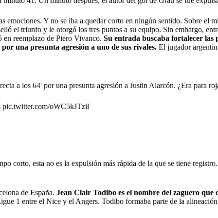
el minuto 41. Un minuto después, el autor del gol de Grau se fue expuls
s emociones. Y no se iba a quedar corto en ningún sentido. Sobre el m
elló el triunfo y le otorgó los tres puntos a su equipo. Sin embargo, en
15 en reemplazo de Piero Vivanco.
Su entrada buscaba fortalecer las 
 por una presunta agresión a uno de sus rivales.
El jugador argenti
irecta a los 64' por una presunta agresión a Justin Alarcón. ¿Era para roj
s
pic.twitter.com/oWC5kJTzil
o corto, esta no es la expulsión más rápida de la que se tiene registro.
arcelona de España.
Jean Clair Todibo es el nombre del zaguero que c
igue 1 entre el Nice y el Angers. Todibo formaba parte de la alineación 