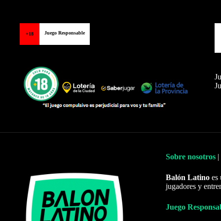
Juego Responsable
+18
Ju
Ju
Sobre nosotros
|
Balón Latino
es 
jugadores y entre
Juego Responsa