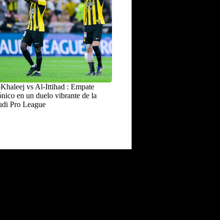
Khaleej vs Al-Ittihad : Empate
nico en un duelo vibrante de la
udi Pro League