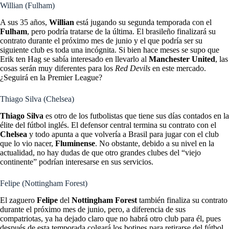
Willian (Fulham)
A sus 35 años,
Willian
está jugando su segunda temporada con el
Fulham
, pero podría tratarse de la última. El brasileño finalizará su
contrato durante el próximo mes de junio y el que podría ser su
siguiente club es toda una incógnita. Si bien hace meses se supo que
Erik ten Hag se sabía interesado en llevarlo al
Manchester United
, las
cosas serán muy diferentes para los
Red Devils
en este mercado.
¿Seguirá en la Premier League?
Thiago Silva (Chelsea)
Thiago Silva
es otro de los futbolistas que tiene sus días contados en la
élite del fútbol inglés. El defensor central termina su contrato con el
Chelsea
y todo apunta a que volvería a Brasil para jugar con el club
que lo vio nacer,
Fluminense
. No obstante, debido a su nivel en la
actualidad, no hay dudas de que otro grandes clubes del “viejo
continente” podrían interesarse en sus servicios.
Felipe (Nottingham Forest)
El zaguero
Felipe
del
Nottingham Forest
también finaliza su contrato
durante el próximo mes de junio, pero, a diferencia de sus
compatriotas, ya ha dejado claro que no habrá otro club para él, pues
después de esta temporada colgará los botines para retirarse del fútbol