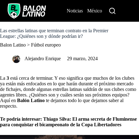
S
k
Noticias
México
Perú
i
p
t
o
Las estrellas latinas que terminan contrato en la Premier
c
League: ¿Quiénes son y dónde podrían ir?
o
Balon Latino
>
Fútbol europeo
n
t
e
Alejandro Enrique
29 marzo, 2024
n
t
La
3
está cerca de terminar. Y eso significa que muchos de los clubes
ya están más enfocados en lo que harán durante el próximo mercado
de fichajes, donde algunas estrellas latinas saldrán de sus clubes como
agentes libres. ¿Quiénes son y cuáles serán sus próximos equipos?
Aquí en
Balón Latino
te dejamos todo lo que dejamos saber al
respecto.
Te podría interesar:
Thiago Silva: El arma secreta de Fluminense
para conquistar el bicampeonato de la Copa Libertadores