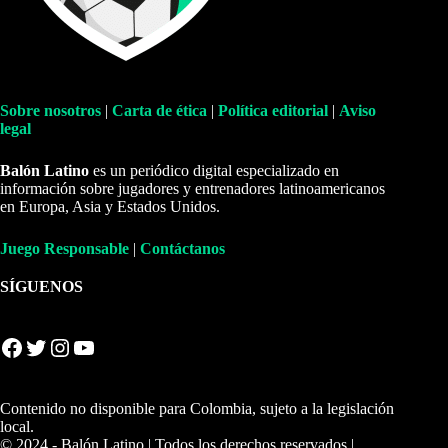
Sobre nosotros
|
Carta de ética
|
Política editorial
|
Aviso
legal
Balón Latino
es un periódico digital especializado en
información sobre jugadores y entrenadores latinoamericanos
en Europa, Asia y Estados Unidos.
Juego Responsable
|
Contáctanos
SÍGUENOS
Facebook
Twitter
Instagram
YouTube
Contenido no disponible para Colombia, sujeto a la legislación
local.
© 2024 - Balón Latino | Todos los derechos reservados |