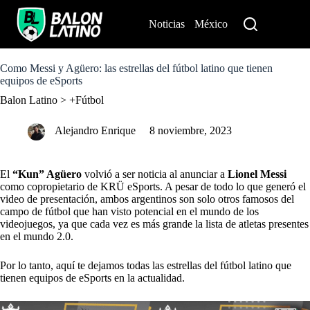
S
k
Noticias
México
Perú
i
p
t
o
Como Messi y Agüero: las estrellas del fútbol latino que tienen
c
equipos de eSports
o
Balon Latino
>
+Fútbol
n
t
e
Alejandro Enrique
8 noviembre, 2023
n
t
El
“Kun” Agüero
volvió a ser noticia al anunciar a
Lionel Messi
como copropietario de KRÜ eSports. A pesar de todo lo que generó el
video de presentación, ambos argentinos son solo otros famosos del
campo de fútbol que han visto potencial en el mundo de los
videojuegos, ya que cada vez es más grande la lista de atletas presentes
en el mundo 2.0.
Por lo tanto, aquí te dejamos todas las estrellas del fútbol latino que
tienen equipos de eSports en la actualidad.