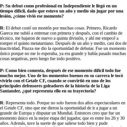
P: S
u debut como profesional en Independiente le llegó en un
tiempo difícil, dado que estuvo un año y medio sin jugar
por una
lesión, ¿cómo vivió ese momento?
R
: El debut costó un montón por muchas cosas. Primero, Ricardo
Gareca me subió a entrenar con primera y después, con el cambio de
técnico, me bajaron de nuevo a quinta división, y ahí me empecé a
romper el quinto metatarsiano. Después de un año y medio, casi dos de
inactividad, Piazza me dio la oportunidad de debutar. Fue un momento
único porque no me lo esperaba, ya era grande y había pasado muchas
cosas negativas, pero luego fue todo positivo.
P: Como bien comenta, después de ese momento
difícil
todo fue
mucho mejor. Uno de los momentos buenos en su carrera
le tocó
vivirlo con el Getafe CF, cuando se convirtió en uno de los
principales defensores goleadores de la historia de la Liga
Santander, ¿qué representa ello en su trayectoria?
R
: Representa todo. Porque no solo fueron dos años espectaculares en
el Getafe CF, sino que me dieron la oportunidad de ir a jugar a un
grande de Europa y disputar un Mundial. Entonces creo que fue un
momento único en la mejor etapa del jugador, que es entre los 26 y 30
años. Además, tuve la suerte de que saliese todo bien y pude