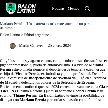
S
k
Noticias
México
Perú
i
p
t
o
Mariano Pernía: “Una carrera es más estresante que un partido
c
de fútbol”
o
Balon Latino
>
Fútbol argentino
n
t
e
Martin Canaves
25 enero, 2024
n
t
Colgó los botines y agarró el auto, cumpliendo con sus dos sueños: ser
jugador profesional y piloto de automovilismo. La vida de
Mariano
Pernía
estuvo ligada siempre al deporte desde temprana edad, ya que
es hijo de
Vicente Pernía
, ex futbolista y piloto profesional. Debutó
con la camiseta de
Independiente de Avellaneda
, jugó en el
Atlético
de Madrid
y defendió los colores de la
Selección de España.
Recientemente confirmó que este 2024 correrá nuevamente en la
Clase
3 del TN
(Turismo Nacional) junto su hermano
Leonel Pernía
y su
sobrino,
Thiago Pernía
. En
Balón Latino
tuvimos la posibilidad de
dialogar con
Mariano Pernía
y recordar su pasado como futbolista.