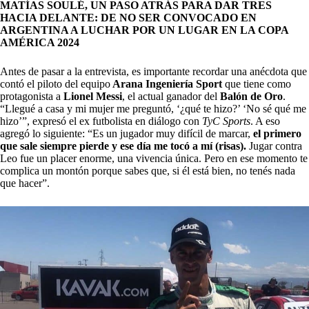
MATÍAS SOULÉ, UN PASO ATRÁS PARA DAR TRES
HACIA DELANTE: DE NO SER CONVOCADO EN
ARGENTINA A LUCHAR POR UN LUGAR EN LA COPA
AMÉRICA 2024
Antes de pasar a la entrevista, es importante recordar una anécdota que
contó el piloto del equipo
Arana Ingeniería Sport
que tiene como
protagonista a
Lionel Messi
, el actual ganador del
Balón de Oro
.
“Llegué a casa y mi mujer me preguntó, ‘¿qué te hizo?’ ‘No sé qué me
hizo’”, expresó el ex futbolista en diálogo con
TyC Sports
. A eso
agregó lo siguiente: “Es un jugador muy difícil de marcar,
el primero
que sale siempre pierde y ese día me tocó a mí (risas).
Jugar contra
Leo fue un placer enorme, una vivencia única. Pero en ese momento te
complica un montón porque sabes que, si él está bien, no tenés nada
que hacer”.