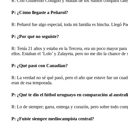
R: Con Guillermo Cotugno y Matías de los Santos compartí cate
P: ¿Cómo llegaste a Peñarol?
R: Peñarol fue algo especial, toda mi familia es hincha. Llegó Pa
P: ¿Por qué no seguiste?
R: Tenía 21 años y estaba en la Tercera, era un poco mayor para 
ellos. Estaban el ‘Lolo’ y Zalayeta, pero no me dio la chance de
P: ¿Qué pasó con Canadian?
R: La verdad no sé qué pasó, pero el año que estuve fue un cua
eran de esa temporada.
P: ¿Qué te dio el fútbol uruguayo en comparación al austral
R: Lo de siempre; garra, entrega y corazón, pero sobre todo comp
P: ¿Fuiste siempre mediocampista central?