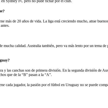
a en Sydney FC pero no pude fichar por el club.
ue?
ene más de 20 años de vida. La liga está creciendo mucho, atrae buenos
 antes.
e mucha calidad. Australia también, pero va más lento por un tema de 
uguay?
ura y las canchas son de primera división. En la segunda división de Aus
chos que de la “B” pasan a la “A”.
e cada jugador, la pasión por el fútbol en Uruguay no se puede compa