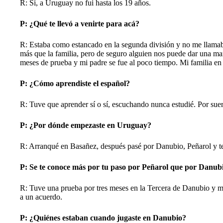
R: Sí, a Uruguay no fui hasta los 19 años.
P: ¿Qué te llevó a venirte para acá?
R: Estaba como estancado en la segunda división y no me llamaban
más que la familia, pero de seguro alguien nos puede dar una man
meses de prueba y mi padre se fue al poco tiempo. Mi familia e
P: ¿Cómo aprendiste el español?
R: Tuve que aprender sí o sí, escuchando nunca estudié. Por suer
P: ¿Por dónde empezaste en Uruguay?
R: Arranqué en Basañez, después pasé por Danubio, Peñarol y t
P: Se te conoce más por tu paso por Peñarol que por Danubi
R: Tuve una prueba por tres meses en la Tercera de Danubio y me
a un acuerdo.
P: ¿Quiénes estaban cuando jugaste en Danubio?