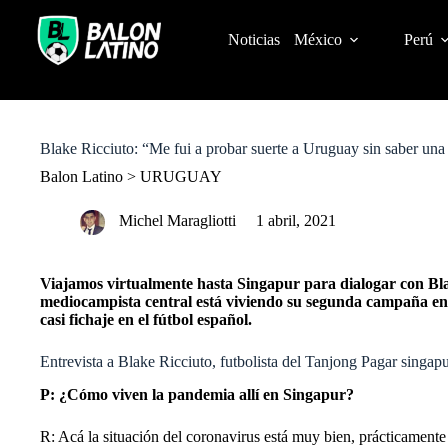
S
k
Noticias
México
Perú
i
p
t
o
c
o
Blake Ricciuto: “Me fui a probar suerte a Uruguay sin saber una
n
t
Balon Latino
>
URUGUAY
e
n
Michel Maragliotti
1 abril, 2021
t
Viajamos virtualmente hasta Singapur
para dialogar con Bla
mediocampista central está viviendo su segunda campaña en 
casi fichaje en el fútbol español.
Entrevista a Blake Ricciuto, futbolista del Tanjong Pagar singap
P: ¿Cómo viven la pandemia allí en Singapur?
R: Acá la situación del coronavirus está muy bien, prácticament