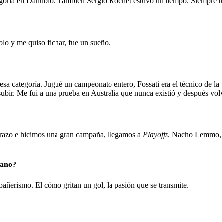
goría en Danubio. También Sergio Rochet estuvo un tiempo. Siempre t
olo y me quiso fichar, fue un sueño.
esa categoría. Jugué un campeonato entero, Fossati era el técnico de la
 subir. Me fui a una prueba en Australia que nunca existió y después vol
drazo e hicimos una gran campaña, llegamos a
Playoffs
. Nacho Lemmo, 
iano?
añerismo. El cómo gritan un gol, la pasión que se transmite.