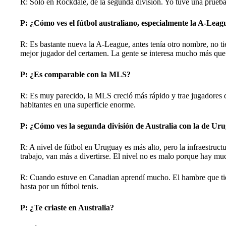
R: Solo en Rockdale, de la segunda división. Yo tuve una prueb
P: ¿Cómo ves el fútbol australiano, especialmente la A-Leag
R: Es bastante nueva la A-League, antes tenía otro nombre, no ti
mejor jugador del certamen. La gente se interesa mucho más que
P: ¿Es comparable con la MLS?
R: Es muy parecido, la MLS creció más rápido y trae jugadores d
habitantes en una superficie enorme.
P: ¿Cómo ves la segunda división de Australia con la de Ur
R: A nivel de fútbol en Uruguay es más alto, pero la infraestruct
trabajo, van más a divertirse. El nivel no es malo porque hay mu
R: Cuando estuve en Canadian aprendí mucho. El hambre que tien
hasta por un fútbol tenis.
P: ¿Te criaste en Australia?