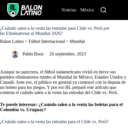
S
k
Noticias
México
Perú
i
p
t
o
¿Cuándo salen a la venta las entradas para Chile vs. Perú por
c
las Eliminatorias al Mundial 2026?
o
Balon Latino
>
Fútbol Internacional
>
Mundial
n
t
e
Pablo Booz
26 septiembre, 2023
n
t
Aunque no pareciera, el fútbol sudamericano vivirá en breve sus
partidos eliminatorios rumbo al Mundial de México, Estados Unidos y
Canadá. Ante eso, el público en general ya comenzó con la disputa de
un boleto para los juegos. Y por eso BL preparó este artículo que
contesta el cuándo salen a la venta las entradas del Chile vs. Perú.
Te puede interesar: ¿Cuándo salen a la venta las boletas para el
Colombia vs. Uruguay?
¿Cuándo salen a la venta las entradas para el Chile vs. Perú?