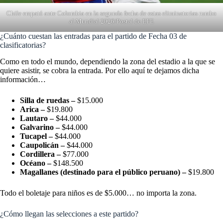
Chile empató ante Colombia en la segunda fecha de estas eliminatorias rumbo
al Mundial 2026/Postal de EFE
¿Cuánto cuestan las entradas para el partido de Fecha 03 de
clasificatorias?
Como en todo el mundo, dependiendo la zona del estadio a la que se
quiere asistir, se cobra la entrada. Por ello aquí te dejamos dicha
información…
Silla de ruedas –
$15.000
Arica –
$19.800
Lautaro –
$44.000
Galvarino –
$44.000
Tucapel –
$44.000
Caupolicán –
$44.000
Cordillera –
$77.000
Océano –
$148.500
Magallanes (destinado para el público peruano) –
$19.800
Todo el boletaje para niños es de $5.000… no importa la zona.
¿Cómo llegan las selecciones a este partido?