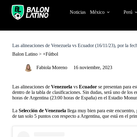
S
k
Noticias
México
Perú
i
p
t
o
c
o
Las alineaciones de Venezuela vs Ecuador (16/11/23), por la fec
n
t
Balon Latino
>
+Fútbol
e
n
Fabiola Moreno
16 noviembre, 2023
t
Las alineaciones de
Venezuela
vs
Ecuador
se presentan para es
dentro de la tabla de clasificaciones. Sin dudas, será uno de los
horas de Argentina (23:00 horas de España) en el Estadio Mon
La
Selección de Venezuela
llega muy bien para este encuentro, p
de tan solo 5 puntos con respecto a Argentina, que está en el pr