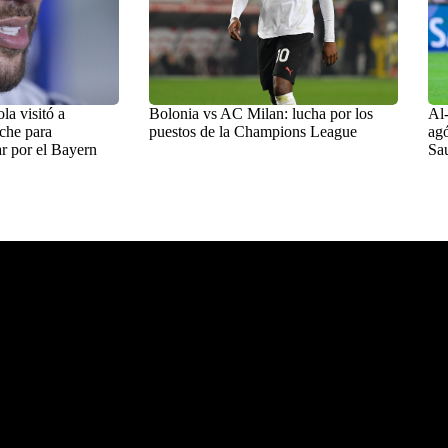
a visitó a
Bolonia vs AC Milan: lucha por los
Al-
che para
puestos de la Champions League
agó
r por el Bayern
Sa