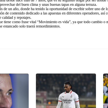
ña desde hace más de 7 años, que es su segundo hogar por ser donde se
aprovechar del buen clima y unas buenas tapas en alguna terraza.
 de un año, donde ha tenido la oportunidad de escribir sobre uno de lo
ación de contenido dedicado a las apuestas en diferentes operadores, así
 calidad y repotajes.
que tiene como frase vital “Movimiento es vida”, ya que todo cambio o
se estancado solo traerá remordimientos.