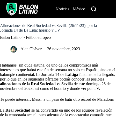
S
k
Noticias
México
Perú
i
p
t
o
Alineaciones de Real Sociedad vs Sevilla (26/11/23), por la
c
Jornada 14 de La Liga: horario y TV
o
Balon Latino
>
Fútbol europeo
n
t
e
Alan Chávez
26 noviembre, 2023
n
t
Hablamos, sin duda alguna, de uno de los compromisos más
interesantes que habrá este fin de semana no solo en España, sino en el
balompié continental. La Jornada 14 de
LaLiga
finalmente ha llegado,
por lo que en los siguientes párrafos podrás conocer las posibles
alineaciones
de la
Real Sociedad vs Sevilla
de este domingo 26 de
noviembre del 2023, así como el horario y dónde ver por TV.
Te puede interesar: Messi, a un paso de batir otro récord de Maradona
La
Real Sociedad
se ha convertido en uno de los equipos revelación
de la temporada actual, pues además de la espectacular campaña que