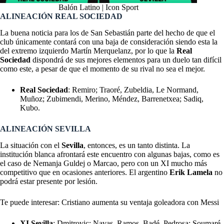
Balón Latino | Icon Sport
ALINEACIÓN REAL SOCIEDAD
La buena noticia para los de San Sebastián parte del hecho de que el
club únicamente contará con una baja de consideración siendo esta la
del extremo izquierdo Martín Merquelanz, por lo que la
Real
Sociedad
dispondrá de sus mejores elementos para un duelo tan difícil
como este, a pesar de que el momento de su rival no sea el mejor.
Real Sociedad
: Remiro; Traoré, Zubeldia, Le Normand,
Muñoz; Zubimendi, Merino, Méndez, Barrenetxea; Sadiq,
Kubo.
ALINEACIÓN SEVILLA
La situación con el
Sevilla
, entonces, es un tanto distinta. La
institución blanca afrontará este encuentro con algunas bajas, como es
el caso de Nemanja Guldej o Marcao, pero con un XI mucho más
competitivo que en ocasiones anteriores. El argentino
Erik Lamela
no
podrá estar presente por lesión.
Te puede interesar: Cristiano aumenta su ventaja goleadora con Messi
XI Sevilla
: Dmitrovic; Navas, Ramos, Badé, Pedrosa; Soumaré,