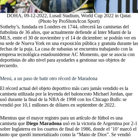
DOHA, 09-12-2022, Lusail Stadium, World Cup 2022 in Qatar.
(Photo by ProShots/Icon Sport)
Sotheby’s, fundada en Londres en 1744, ofrecerá las camisetas del
futbolista de 36 años, que actualmente defiende al Inter Miami de la
MLS, entre el 30 de noviembre y el 14 de diciembre: se podrán ver en
su sede de Nueva York en una exposición pública y gratuita durante las
fechas de la puja. La casa de subastas se encuentra trabajando con la
empresa tecnológica estadounidense AC Momento, que se asocia con
deportistas de alto nivel para ayudarles a gestionar sus objetos de
recuerdo.
Messi, a un paso de batir otro récord de Maradona
El récord actual del objeto deportivo más caro jamás vendido es la
camiseta utilizada por la leyenda del baloncesto Michael Jordan, que
usó durante la final de la NBA de 1998 con los Chicago Bulls: se
vendió por 10,1 millones de dólares en septiembre de 2022.
Mientras que el mayor registro para un artículo de fútbol es una
camiseta que
Diego Maradona
usó en la victoria de Argentina por 2-1
sobre Inglaterra en los cuartos de final de 1986, donde el ’10’ marcó el
tanto que quedó inmortalizado como la “Mano de Dios”. Se vendió