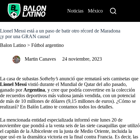
S
k
Noticias
México
Perú
i
p
t
o
Lionel Messi está a un paso de batir otro récord de Maradona
c
¡y por una GRAN causa!
o
Balon Latino
>
Fútbol argentino
n
t
e
Martin Canaves
24 noviembre, 2023
n
t
La casa de subastas
Sotheby’s
anunció que rematará seis camisetas que
Lionel Messi
vistió durante el Mundial de Qatar del año pasado,
ganado por
Argentina
, y cree que podría convertirse en la colección
de recuerdos deportivos más valiosa jamás vendida, con un potencial
de más de 10 millones de dólares (9,15 millones de euros). ¿Cómo se
realizará? En
Balón Latino
te contamos todos los detalles.
La mencionada entidad especializada informó este lunes 20 de
noviembre que pondrá a la venta seis de las siete casaquillas que utilizó
el capitán de la Albiceleste en la justa de Medio Oriente, incluida la
que usó en la dramática victoria en la final contra Francia. Es decir, las