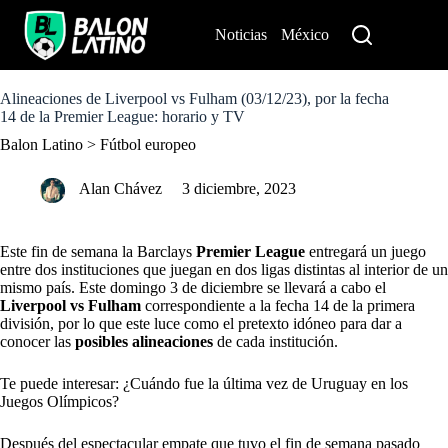
S
k
Noticias
México
Perú
i
p
t
o
Alineaciones de Liverpool vs Fulham (03/12/23), por la fecha
c
14 de la Premier League: horario y TV
o
Balon Latino
>
Fútbol europeo
n
t
e
Alan Chávez
3 diciembre, 2023
n
t
Este fin de semana la Barclays
Premier League
entregará un juego
entre dos instituciones que juegan en dos ligas distintas al interior de un
mismo país. Este domingo 3 de diciembre se llevará a cabo el
Liverpool vs Fulham
correspondiente a la fecha 14 de la primera
división, por lo que este luce como el pretexto idóneo para dar a
conocer las
posibles alineaciones
de cada institución.
Te puede interesar: ¿Cuándo fue la última vez de Uruguay en los
Juegos Olímpicos?
Después del espectacular empate que tuvo el fin de semana pasado