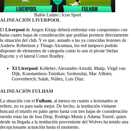
Balón Latino | Icon Sport
ALINEACIÓN LIVERPOOL
El
Liverpool
de Jurgen Klopp deberá enfrentar este compromiso con
hasta cuatro bajas de consideración que podrían permear directamente
la situación del club. Y es que, aunado a las ya conocidas lesiones de
Andrew Robertson y Thiago Alcantara, los red tampoco podrán
disponer de elementos de categoría como lo son el pivote Stefan
Bajcetic y el lateral Conor Bradley.
XI Liverpool
: Kelleher; Alexander-Arnold, Matip, Virgil van
Dijk, Konstantinos-Tsimikas; Szoboszlai, Mac Allister,
Gravenberch; Salah, Núñez, Luis Díaz.
ALINEACIÓN FULHAM
La situación con el
Fulham
, al menos en cuanto a lesionados se
refiere, no es para nada mejor. De hecho, la institución visitante
buscará el triunfo en patio ajeno hasta con tres bajas de consideración
siendo estas las de Issa Diop, Rodrigo Munis y Adama Traoré, quien
desde su llegada a la institución proveniente del Wolves ha tenido una
decepcionante actuación hasta el momento.