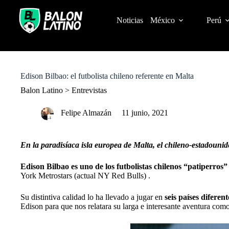
S
k
Noticias
México
Perú
i
p
t
o
c
o
Edison Bilbao: el futbolista chileno referente en Malta
n
t
Balon Latino
>
Entrevistas
e
n
Felipe Almazán
11 junio, 2021
t
En la paradisíaca isla europea de Malta, el chileno-estadouni
Edison Bilbao es uno de los futbolistas chilenos “patiperros”
York Metrostars (actual NY Red Bulls) .
Su distintiva calidad lo ha llevado a jugar en
seis países difere
Edison para que nos relatara su larga e interesante aventura com