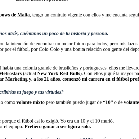
bows de Malta
, tengo un contrato vigente con ellos y me encanta segu
ños atrás, cuéntanos un poco de tu historia y persona.
 la intención de encontrar un mejor futuro para todos, pero mis lazos
or por el fútbol, por Colo-Colo y una bonita relación con gente del de
lí había una colonia grande de brasileños y portugueses, ellos me llevar
Metrostars
(actual
New York Red Bulls
). Con ellos jugué la mayor pa
r Marketing y, a los 21 años, comenzó mi carrera en el fútbol prof
ibirías tu juego y tus virtudes?
zado como
volante mixto
pero también puedo jugar de
“10”
o de
volante
porque el fútbol así lo exigió. Yo era un 10 y el 10 murió.
or el equipo.
Prefiero ganar a ser figura solo.