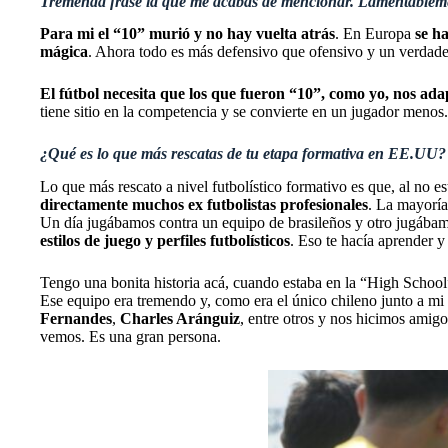
Tremenda frase la que me acabas de mencionar. Lamentableme
Para mi el “10” murió y no hay vuelta atrás
. En Europa
se h
mágica
. Ahora todo es más defensivo que ofensivo y un verdade
El fútbol necesita que los que fueron “10”, como yo, nos ada
tiene sitio en la competencia y se convierte en un jugador menos
¿Qué es lo que más rescatas de tu etapa formativa en EE.UU?
Lo que más rescato a nivel futbolístico formativo es que, al no e
directamente muchos ex futbolistas profesionales
. La mayoría
Un día jugábamos contra un equipo de brasileños y otro jugábam
estilos de juego y perfiles futbolísticos
. Eso te hacía aprender 
Tengo una bonita historia acá, cuando estaba en la “High School
Ese equipo era tremendo y, como era el único chileno junto a mi 
Fernandes
,
Charles Aránguiz
, entre otros y nos hicimos amig
vemos. Es una gran persona.