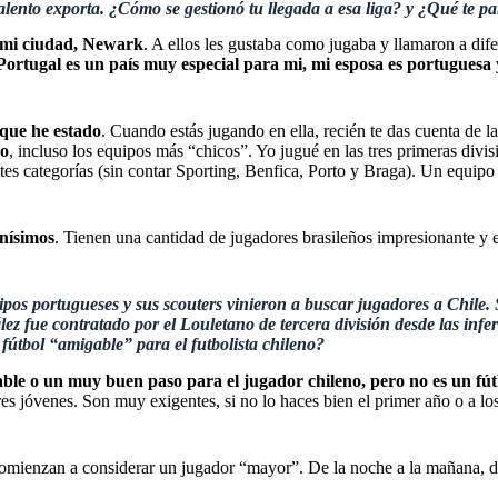
lento exporta. ¿Cómo se gestionó tu llegada a esa liga? y ¿Qué te par
e mi ciudad, Newark
. A ellos les gustaba como jugaba y llamaron a dif
ortugal es un país muy especial para mi, mi esposa es portuguesa 
 que he estado
. Cuando estás jugando en ella, recién te das cuenta de l
do
, incluso los equipos más “chicos”. Yo jugué en las tres primeras divi
entes categorías (sin contar Sporting, Benfica, Porto y Braga). Un equip
enísimos
. Tienen una cantidad de jugadores brasileños impresionante y
ipos portugueses y sus scouters vinieron a buscar jugadores a Chile. 
 fue contratado por el Louletano de tercera división desde las infe
 fútbol “amigable” para el futbolista chileno?
le o un muy buen paso para el jugador chileno, pero no es un fútbol
es jóvenes. Son muy exigentes, si no lo haces bien el primer año o a lo
 comienzan a considerar un jugador “mayor”. De la noche a la mañana, d