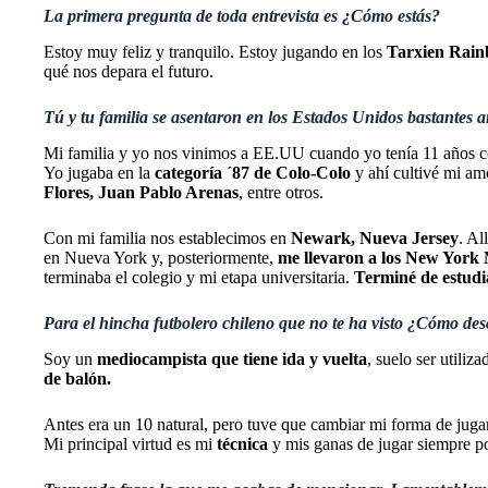
La primera pregunta de toda entrevista es ¿Cómo estás?
Estoy muy feliz y tranquilo. Estoy jugando en los
Tarxien Rain
qué nos depara el futuro.
Tú y tu familia se asentaron en los Estados Unidos bastantes a
Mi familia y yo nos vinimos a EE.UU cuando yo tenía 11 años con
Yo jugaba en la
categoría ´87 de Colo-Colo
y ahí cultivé mi am
Flores, Juan Pablo Arenas
, entre otros.
Con mi familia nos establecimos en
Newark, Nueva Jersey
. Al
en Nueva York y, posteriormente,
me llevaron a los New York 
terminaba el colegio y mi etapa universitaria.
Terminé de estudia
Para el hincha futbolero chileno que no te ha visto ¿Cómo descr
Soy un
mediocampista que tiene ida y vuelta
, suelo ser utili
de balón.
Antes era un 10 natural, pero tuve que cambiar mi forma de jugar 
Mi principal virtud es mi
técnica
y mis ganas de jugar siempre p