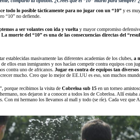
nte, comparto tu opinión. ¿Crees que el “10”
murió para siempre? ¿
ace todo lo posible tácticamente para no jugar con un “10”
y es muy
ro “10” no defiende.
ptemos a ser volantes con ida y vuelta
y mayor compromiso defensivo. 
.
La muerte del “10” es una de las consecuencias directas del “resu
star establecidas masivamente las diferentes academias de los clubes,
a 
 de ellos eran inmigrantes y nos hacían competir contra equipos con jug
os contra uno de africanos.
Jugar en contra de equipos tan diversos 
y crecer mucho. Creo que lo mejor de EE.UU es eso, son muchos mundos
”, porque recibimos la visita de
Cobreloa sub 15
en un torneo amistos
hermano, nos dejaron ir a conocer a todos los de Cobreloa. Allí estaba
os. Con mi hermano los llevamos al mall y todo (se ríe). Cada vez que