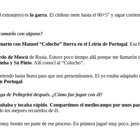
 extranjero) es
la garra
. El chileno mete hasta el 90+5″ y sigue corrie
 camarín con alguno?
marín con Manuel “Colocho” Iturra en el Leiría de Portugal
. Esa h
edo de Moscú
de Rusia. Estuve poco tiempo allá porque me llamarón d
inha y Sá Pinto
. Allí conocí al “Colocho”.
iendo hasta Iturra para que nos presentáramos. El ya estaba adaptado a
n Portugal
.
aga de Pellegrini después. ¿Cómo fue jugar con él?
uitaba y tocaba rápido
.
Compartimos el mediocampo por unos par
o los mejores recuerdos de él.
 muy bonito ser parte de ese proceso. En primera jugué muy poco, pero