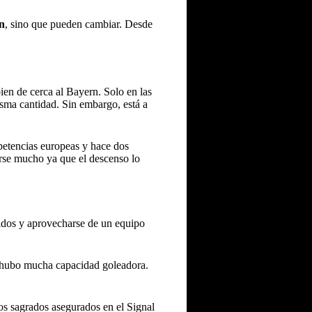
n
, sino que pueden cambiar. Desde
ien de cerca al Bayern. Solo en las
isma cantidad. Sin embargo, está a
mpetencias europeas y hace dos
rse mucho ya que el descenso lo
idos y aprovecharse de un equipo
o hubo mucha capacidad goleadora.
tos sagrados asegurados en el Signal