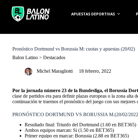
S
k
i
APUESTAS DEPORTIVAS
p
t
o
c
o
n
Pronóstico Dortmund vs Borussia M: cuotas y apuestas (20/02)
t
Balon Latino
>
Destacados
e
n
t
Michel Maragliotti
18 febrero, 2022
Por la jornada número 23 de la Bundesliga, el Borussia Dort
clase de partidos era para definir plazas europeas o la zona alta
continuación te traemos el pronóstico del juego con sus mejores 
PRONÓSTICO DORTMUND VS BORUSSIA M.(20/02/2022
Resultado final: Triunfo del Dortmund
(1.60 en BET365
)
Ambos equipos marcan: Si (
1.50 en BET365
)
Primer equipo en marcar: Borussia (2.88 en BET365)