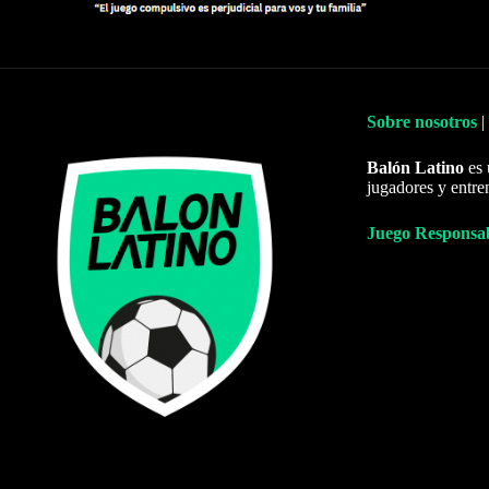
Sobre nosotros
|
Balón Latino
es 
jugadores y entre
Juego Responsa