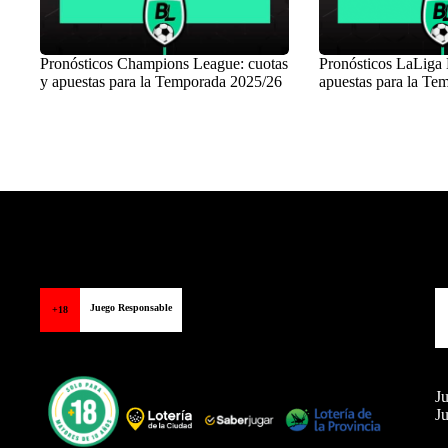
Pronósticos Champions League: cuotas
Pronósticos LaLiga 
y apuestas para la Temporada 2025/26
apuestas para la Te
Balon Latino
>
Destacados
Juego Responsable
+18
Ju
Ju