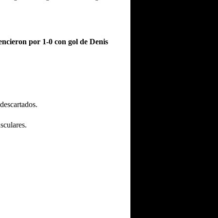
encieron por 1-0 con gol de Denis
descartados.
sculares.