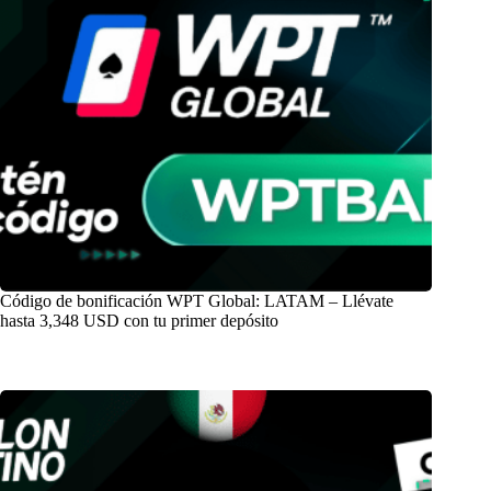
Código de bonificación WPT Global: LATAM – Llévate
hasta 3,348 USD con tu primer depósito