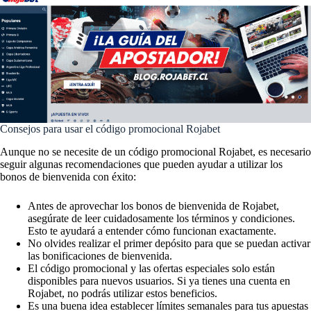
Consejos para usar el código promocional Rojabet
Aunque no se necesite de un código promocional Rojabet, es necesario
seguir algunas recomendaciones que pueden ayudar a utilizar los
bonos de bienvenida con éxito:
Antes de aprovechar los bonos de bienvenida de Rojabet,
asegúrate de leer cuidadosamente los términos y condiciones.
Esto te ayudará a entender cómo funcionan exactamente.
No olvides realizar el primer depósito para que se puedan activar
las bonificaciones de bienvenida.
El código promocional y las ofertas especiales solo están
disponibles para nuevos usuarios. Si ya tienes una cuenta en
Rojabet, no podrás utilizar estos beneficios.
Es una buena idea establecer límites semanales para tus apuestas