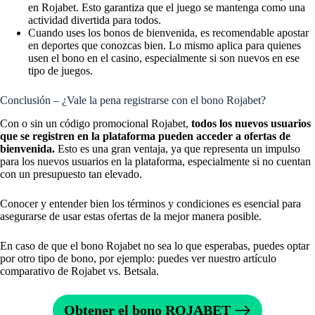
en Rojabet. Esto garantiza que el juego se mantenga como una
actividad divertida para todos.
Cuando uses los bonos de bienvenida, es recomendable apostar
en deportes que conozcas bien. Lo mismo aplica para quienes
usen el bono en el casino, especialmente si son nuevos en ese
tipo de juegos.
Conclusión – ¿Vale la pena registrarse con el bono Rojabet?
Con o sin un código promocional Rojabet,
todos los nuevos usuarios
que se registren en la plataforma pueden acceder a ofertas de
bienvenida.
Esto es una gran ventaja, ya que representa un impulso
para los nuevos usuarios en la plataforma, especialmente si no cuentan
con un presupuesto tan elevado.
Conocer y entender bien los términos y condiciones es esencial para
asegurarse de usar estas ofertas de la mejor manera posible.
En caso de que el bono Rojabet no sea lo que esperabas, puedes optar
por otro tipo de bono, por ejemplo: puedes ver nuestro artículo
comparativo de
Rojabet vs. Betsala
.
Obtener el bono ROJABET