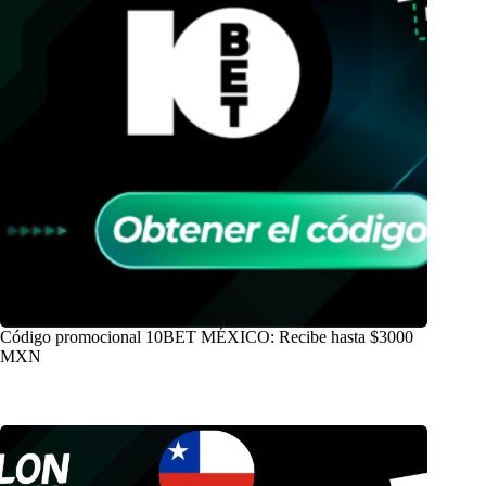
Código promocional 10BET MÉXICO: Recibe hasta $3000
MXN