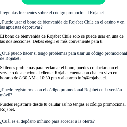
Preguntas frecuentes sobre el código promocional Rojabet
¿Puedo usar el bono de bienvenida de Rojabet Chile en el casino y en
las apuestas deportivas?
El bono de bienvenida de Rojabet Chile solo se puede usar en una de
las dos secciones. Debes elegir el más conveniente para ti.
¿Qué puedo hacer si tengo problemas para usar un código promocional
de Rojabet?
Si tienes problemas para reclamar el bono, puedes contactar con el
servicio de atención al cliente. Rojabet cuenta con chat en vivo en
horario de 8:30 AM a 10:30 pm y al correo
info@rojabet.cl
.
¿Puedo registrarme con el código promocional Rojabet en la versión
móvil?
Puedes registrarte desde tu celular así no tengas el código promocional
Rojabet.
¿Cuál es el depósito mínimo para acceder a la oferta?