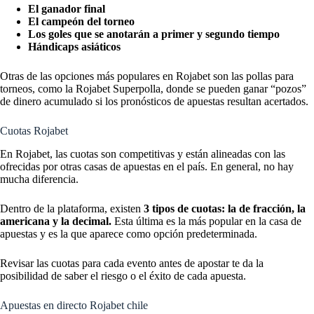
El ganador final
El campeón del torneo
Los goles que se anotarán a primer y segundo tiempo
Hándicaps asiáticos
Otras de las opciones más populares en Rojabet son las pollas para
torneos, como la Rojabet Superpolla, donde se pueden ganar “pozos”
de dinero acumulado si los pronósticos de apuestas resultan acertados.
Cuotas Rojabet
En Rojabet, las cuotas son competitivas y están alineadas con las
ofrecidas por otras casas de apuestas en el país. En general, no hay
mucha diferencia.
Dentro de la plataforma, existen
3 tipos de cuotas: la de fracción, la
americana y la decimal.
Esta última es la más popular en la casa de
apuestas y es la que aparece como opción predeterminada.
Revisar las cuotas para cada evento antes de apostar te da la
posibilidad de saber el riesgo o el éxito de cada apuesta.
Apuestas en directo Rojabet chile