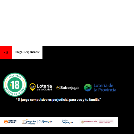
Juego Responsable
+18