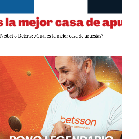
Netbet o Betcris: ¿Cuál es la mejor casa de apuestas?