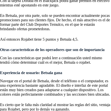
Con la tarjeta Dorada en el Blackjack podrá ganar premios en efectivo
mientras esté apostando en este juego.
En Betsala, por otra parte, solo se pueden encontrar actualmente pocas
promociones para sus clientes fijos. De hecho, el más atractivo es el de
formar parte del Club Deportes Temulco, en el que le estarán
brindando ofertas prometedoras.
Así entonces Rojabet tiene 5 puntos y Betsala 4,5.
Otras características de los operadores que son de importancia
Con las características que podrá leer a continuación usted mismo
tendrá cómo determinar cuál es el mejor, Betsala o rojabet.
Experiencia de usuario: Betsala gana
Navegar en el portal de Betsala, desde el teléfono o el computador, es
una experiencia bastante agradable. El diseño e interfaz de este portal
están muy bien creados para adaptarse a cualquier dispositivo. Los
colores están perfectamente combinados y las secciones bien ubicadas.
Es cierto que le falta más claridad al mostrar las reglas del sitio, ventaja
para Rojabet, pero por lo demás va ganando.