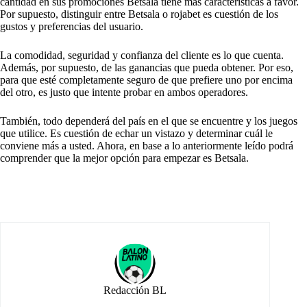
cantidad en sus promociones Betsala tiene más características a favor.
Por supuesto, distinguir entre Betsala o rojabet es cuestión de los
gustos y preferencias del usuario.
La comodidad, seguridad y confianza del cliente es lo que cuenta.
Además, por supuesto, de las ganancias que pueda obtener. Por eso,
para que esté completamente seguro de que prefiere uno por encima
del otro, es justo que intente probar en ambos operadores.
También, todo dependerá del país en el que se encuentre y los juegos
que utilice. Es cuestión de echar un vistazo y determinar cuál le
conviene más a usted. Ahora, en base a lo anteriormente leído podrá
comprender que la mejor opción para empezar es Betsala.
Redacción BL