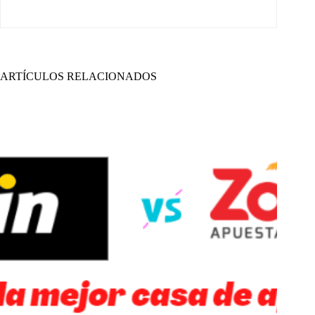
ARTÍCULOS RELACIONADOS