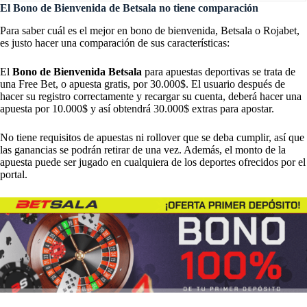
El Bono de Bienvenida de Betsala no tiene comparación
Para saber cuál es el mejor en bono de bienvenida, Betsala o Rojabet,
es justo hacer una comparación de sus características:
El
Bono de Bienvenida Betsala
para apuestas deportivas se trata de
una Free Bet, o apuesta gratis, por 30.000$. El usuario después de
hacer su registro correctamente y recargar su cuenta, deberá hacer una
apuesta por 10.000$ y así obtendrá 30.000$ extras para apostar.
No tiene requisitos de apuestas ni rollover que se deba cumplir, así que
las ganancias se podrán retirar de una vez. Además, el monto de la
apuesta puede ser jugado en cualquiera de los deportes ofrecidos por el
portal.