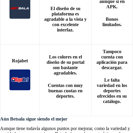
aunque sí en
APK.
El diseño de su
plataforma es
agradable a la vista y
Bonos
con excelente
limitados.
interfaz.
Tampoco
Los colores en el
cuenta con
Rojabet
diseño de su portal
aplicación para
son bastante
descargar.
agradables.
Le falta
Cuentas con muy
variedad en los
buenas cuotas en
deportes
deportes.
ofrecidos en su
catálogo.
Aún Betsala sigue siendo el mejor
Aunque tiene todavía algunos puntos por mejorar, como la variedad y