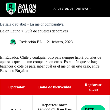
S
k
APUESTAS DEPORTIVAS
PR
i
p
t
o
Betsala o rojabet – La mejor comparativa
c
Balon Latino
>
Guía de apuestas deportivas
o
n
t
Redacción BL
21 febrero, 2023
e
n
t
En Ecuador, Chile y cualquier otro país siempre habrá portales de
apuestas que quieran competir con otros. Es común que se hagan
balances o cotejos para saber cuál es el mejor, en este caso, entre
Betsala o
Rojabet
.
Regístrate
Operador
Bono de bienvenida
ahora
Deportes: hasta
BET
$30,000 CLP en free