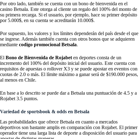
Por otro lado, también se cuenta con un bono de bienvenida en el
casino Betsala. Este otorga al cliente un regalo del 100% del monto de
su primera recarga. Si el usuario, por ejemplo, hace su primer depósito
por 5.000$, en su cuenta se acreditarán 10.000$.
Por supuesto, los valores y los límites dependerán del país desde el que
se ingrese. Además también cuenta con otros bonos que se adquieren
mediante
codigo promocional Betsala
.
El
Bono de Bienvenida de Rojabet
en deportes consta de un
incremento del 100% del depósito inicial del usuario. Este cuenta con
requisitos de apuestas o rollover X3 y se puede apostar en eventos con
cuotas de 2.0 o más. El límite máximo a ganar será de $190.000 pesos,
al menos en Chile.
En base a lo descrito se puede dar a Betsala una puntuación de 4.5 y a
Rojabet 3.5 puntos.
Variedad de sportsbook & odds en Betsala
Las probabilidades que ofrece Betsala en cuanto a mercados
deportivos son bastante amplis en comparación con Rojabet. El primer
operador tiene una larga lista de deporte a disposición del usuario para
apostar de distintas maneras.