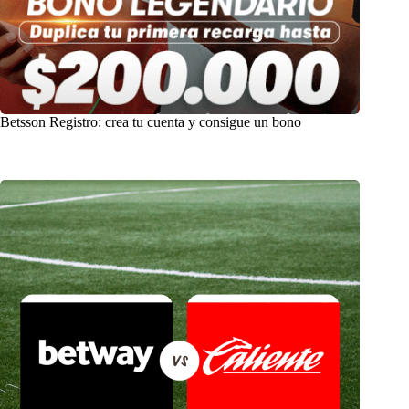
Betsson Registro: crea tu cuenta y consigue un bono