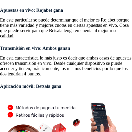
Apuestas en vivo: Rojabet gana
En este particular se puede determinar que el mejor es Rojabet porque
tiene más variedad y mejores cuotas en ciertas apuestas en vivo. Cosa
que puede servir para que Betsala tenga en cuenta al mejorar su
calidad.
Transmisión en vivo: Ambos ganan
En esta característica lo más justo es decir que ambas casas de apuestas
ofrecen transmisión en vivo. Desde cualquier dispositivo se puede
acceder y tienen, prácticamente, los mismos beneficios por lo que los
dos tendrían 4 puntos.
Aplicación móvil: Betsala gana