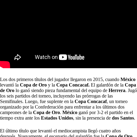
Los dos primeros títulos del jugador llegaron en 2015, cuando
México
levantó la
Copa de Oro
y la
Copa Concacaf.
El galardón de la
Copa
de Oro
lo ganó siendo pieza fundamental del equipo de
Herrera
. Jugó
los seis partidos del torneo, incluyendo las prórrogas de las
Semifinales. Luego, fue suplente en la
Copa Concacaf
, un torneo
organizado por la Confederación para enfrentar a los últimos dos
campeones de la
Copa de Oro
.
México
ganó por 3-2 el partido en el
tiempo extra ante los
Estados Unidos
, sin la presencia de
dos Santos
.
El último título que levantó el mediocampista llegó cuatro años
después. Nuevamente, el escenario del galardón fue la
Copa de Oro
,