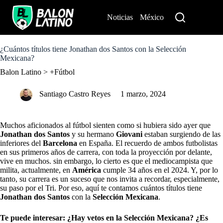
S
k
Noticias
México
Perú
i
p
t
o
¿Cuántos títulos tiene Jonathan dos Santos con la Selección
c
Mexicana?
o
Balon Latino
>
+Fútbol
n
t
e
Santiago Castro Reyes
1 marzo, 2024
n
t
Muchos aficionados al fútbol sienten como si hubiera sido ayer que
Jonathan dos Santos
y su hermano
Giovani
estaban surgiendo de las
inferiores del
Barcelona
en España. El recuerdo de ambos futbolistas
en sus primeros años de carrera, con toda la proyección por delante,
vive en muchos. sin embargo, lo cierto es que el mediocampista que
milita, actualmente, en
América
cumple 34 años en el 2024. Y, por lo
tanto, su carrera es un suceso que nos invita a recordar, especialmente,
su paso por el Tri. Por eso, aquí te contamos cuántos títulos tiene
Jonathan dos Santos
con la
Selección Mexicana
.
Te puede interesar:
¿Hay vetos en la Selección Mexicana? ¿Es