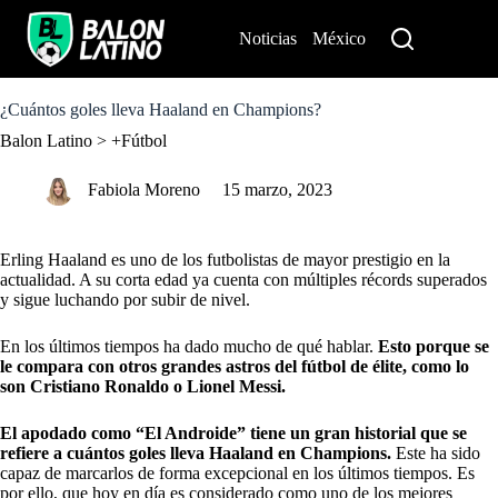
S
k
Noticias
México
Perú
i
p
t
o
¿Cuántos goles lleva Haaland en Champions?
c
Balon Latino
>
+Fútbol
o
n
t
Fabiola Moreno
15 marzo, 2023
e
n
t
Erling Haaland es uno de los futbolistas de mayor prestigio en la
actualidad. A su corta edad ya cuenta con múltiples récords superados
y sigue luchando por subir de nivel.
En los últimos tiempos ha dado mucho de qué hablar.
Esto porque se
le compara con otros grandes astros del fútbol de élite, como lo
son Cristiano Ronaldo o Lionel Messi.
El apodado como “El Androide” tiene un gran historial que se
refiere a cuántos goles lleva Haaland en Champions.
Este ha sido
capaz de marcarlos de forma excepcional en los últimos tiempos. Es
por ello, que hoy en día es considerado como uno de los mejores