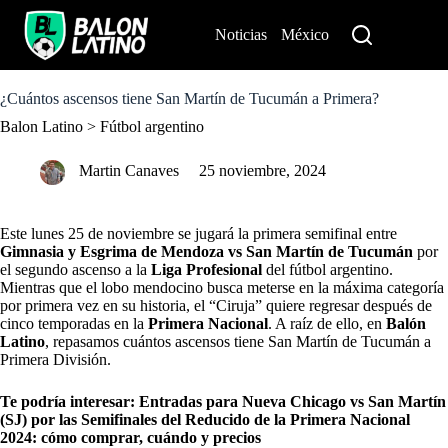
S
k
Noticias
México
Perú
i
p
t
o
¿Cuántos ascensos tiene San Martín de Tucumán a Primera?
c
Balon Latino
>
Fútbol argentino
o
n
t
Martin Canaves
25 noviembre, 2024
e
n
t
Este lunes 25 de noviembre se jugará la primera semifinal entre
Gimnasia y Esgrima de Mendoza vs San Martín de Tucumán
por
el segundo ascenso a la
Liga Profesional
del fútbol argentino.
Mientras que el lobo mendocino busca meterse en la máxima categoría
por primera vez en su historia, el “Ciruja” quiere regresar después de
cinco temporadas en la
Primera Nacional
. A raíz de ello, en
Balón
Latino
, repasamos cuántos ascensos tiene San Martín de Tucumán a
Primera División.
Te podría interesar:
Entradas para Nueva Chicago vs San Martín
(SJ) por las Semifinales del Reducido de la Primera Nacional
2024: cómo comprar, cuándo y precios