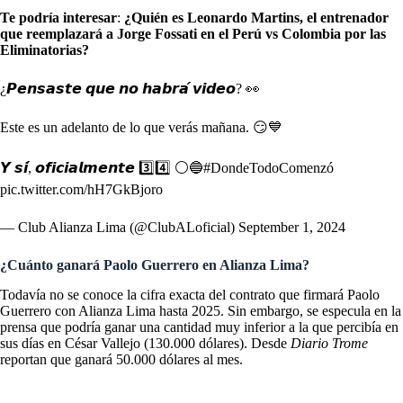
Te podría interesar
:
¿Quién es Leonardo Martins, el entrenador
que reemplazará a Jorge Fossati en el Perú vs Colombia por las
Eliminatorias?
¿𝙋𝙚𝙣𝙨𝙖𝙨𝙩𝙚 𝙦𝙪𝙚 𝙣𝙤 𝙝𝙖𝙗𝙧𝙖́ 𝙫𝙞𝙙𝙚𝙤? 👀
Este es un adelanto de lo que verás mañana. 😏💙
𝙔 𝙨𝙞́, 𝙤𝙛𝙞𝙘𝙞𝙖𝙡𝙢𝙚𝙣𝙩𝙚 3️⃣4️⃣ ⚪️🔵
#DondeTodoComenzó
pic.twitter.com/hH7GkBjoro
— Club Alianza Lima (@ClubALoficial)
September 1, 2024
¿Cuánto ganará Paolo Guerrero en Alianza Lima?
Todavía no se conoce la cifra exacta del contrato que firmará Paolo
Guerrero con Alianza Lima hasta 2025. Sin embargo, se especula en la
prensa que podría ganar una cantidad muy inferior a la que percibía en
sus días en César Vallejo (130.000 dólares). Desde
Diario Trome
reportan que ganará 50.000 dólares al mes.