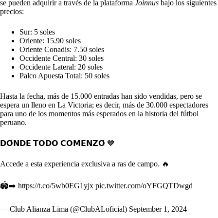
se pueden adquirir a través de la plataforma
Joinnus
bajo los siguientes
precios:
Sur: 5 soles
Oriente: 15.90 soles
Oriente Conadis: 7.50 soles
Occidente Central: 30 soles
Occidente Lateral: 20 soles
Palco Apuesta Total: 50 soles
Hasta la fecha, más de 15.000 entradas han sido vendidas, pero se
espera un lleno en La Victoria; es decir, más de 30.000 espectadores
para uno de los momentos más esperados en la historia del fútbol
peruano.
𝗗𝗢́𝗡𝗗𝗘 𝗧𝗢𝗗𝗢 𝗖𝗢𝗠𝗘𝗡𝗭𝗢́ 💙
Accede a esta experiencia exclusiva a ras de campo. 🔥
🏟️➡️
https://t.co/5wb0EG1yjx
pic.twitter.com/oYFGQTDwgd
— Club Alianza Lima (@ClubALoficial)
September 1, 2024