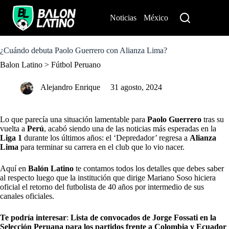
S
k
Noticias
México
Perú
i
p
t
o
¿Cuándo debuta Paolo Guerrero con Alianza Lima?
c
Balon Latino
>
Fútbol Peruano
o
n
t
Alejandro Enrique
31 agosto, 2024
e
n
t
Lo que parecía una situación lamentable para
Paolo Guerrero
tras su
vuelta a
Perú
, acabó siendo una de las noticias más esperadas en la
Liga 1
durante los últimos años: el ‘Depredador’ regresa a
Alianza
Lima
para terminar su carrera en el club que lo vio nacer.
Aquí en
Balón Latino
te contamos todos los detalles que debes saber
al respecto luego que la institución que dirige Mariano Soso hiciera
oficial el retorno del futbolista de 40 años por intermedio de sus
canales oficiales.
Te podría interesar
:
Lista de convocados de Jorge Fossati en la
Selección Peruana para los partidos frente a Colombia y Ecuador