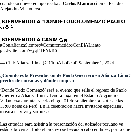
cuando su nuevo equipo reciba a
Carlos Mannucci
en el Estadio
Alejandro Villanueva.
¡𝗕𝗜𝗘𝗡𝗩𝗘𝗡𝗜𝗗𝗢 𝗔
#𝗗𝗢𝗡𝗗𝗘𝗧𝗢𝗗𝗢𝗖𝗢𝗠𝗘𝗡𝗭𝗢́
𝗣𝗔𝗢𝗟𝗢!
🤝🏾💙
¡𝗕𝗜𝗘𝗡𝗩𝗘𝗡𝗜𝗗𝗢 𝗔 𝗖𝗔𝗦𝗔! 👏🏾
#ConAlianzaSiempre
#ComprometidosConElALiento
pic.twitter.com/wyqFTPYkBS
— Club Alianza Lima (@ClubALoficial)
September 1, 2024
¿Cuándo es la Presentación de Paolo Guerrero en Alianza Lima?
precios de entradas y dónde comprar
‘Donde Todo Comenzó’ será el evento que selle el regreso de Paolo
Guerrero a Alianza Lima. Tendrá lugar en el Estadio Alejandro
Villanueva durante este domingo, 01 de septiembre, a partir de las
13:00 horas de Perú. En la celebración habrá invitados especiales,
música en vivo y sorpresas.
Las entradas para asistir a la presentación del goleador peruano ya
están a la venta. Todo el proceso se llevará a cabo en línea, por lo que