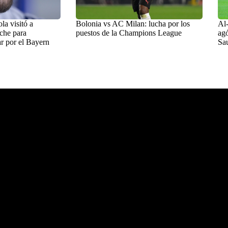
a visitó a
Bolonia vs AC Milan: lucha por los
Al-
che para
puestos de la Champions League
agó
r por el Bayern
Sa