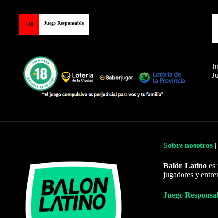
Juego Responsable
+18
Ju
Ju
Sobre nosotros
|
Balón Latino
es 
jugadores y entre
Juego Responsa