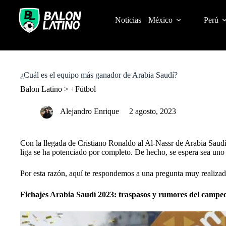
S
k
Noticias
México
Perú
i
p
t
o
c
o
¿Cuál es el equipo más ganador de Arabia Saudí?
n
t
Balon Latino
>
+Fútbol
e
n
Alejandro Enrique
2 agosto, 2023
t
Con la llegada de
Cristiano Ronaldo
al Al-Nassr de
Arabia Saud
liga se ha potenciado por completo. De hecho, se espera sea uno
Por esta razón, aquí te respondemos a una pregunta muy realizada
Fichajes Arabia Saudí 2023: traspasos y rumores del camp