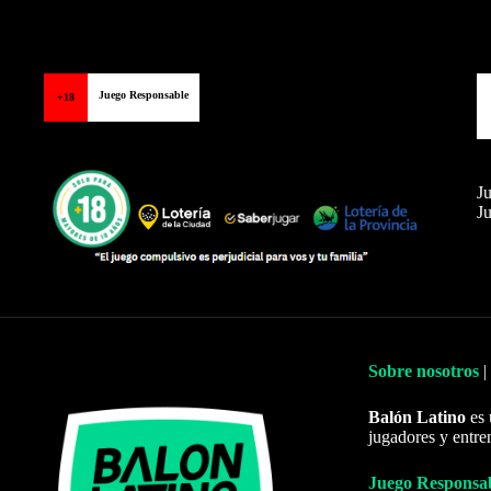
Juego Responsable
+18
Ju
Ju
Sobre nosotros
|
Balón Latino
es 
jugadores y entre
Juego Responsa