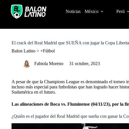
S
k
Noticias
México
Perú
i
p
t
o
c
o
El crack del Real Madrid que SUEÑA con jugar la Copa Liberta
n
t
Balon Latino
>
+Fútbol
e
n
Fabiola Moreno
31 octubre, 2023
t
A pesar de que la Champions League es denominado el torneo in
incluso más especial para futbolistas que han logrado hacer hist
Sudamérica en el futuro.
Las alineaciones de Boca vs. Fluminense (04/11/23), por la f
¿Quién es el jugador del Real Madrid que sueña con ganar la Co