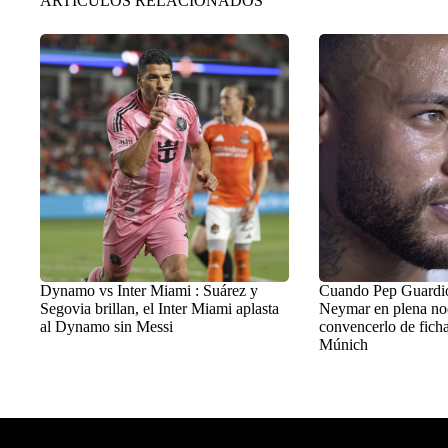
ARTÍCULOS RELACIONADOS
Dynamo vs Inter Miami : Suárez y
Cuando Pep Guardiol
Segovia brillan, el Inter Miami aplasta
Neymar en plena no
al Dynamo sin Messi
convencerlo de ficha
Múnich
Balon Latino
>
+Fútbol