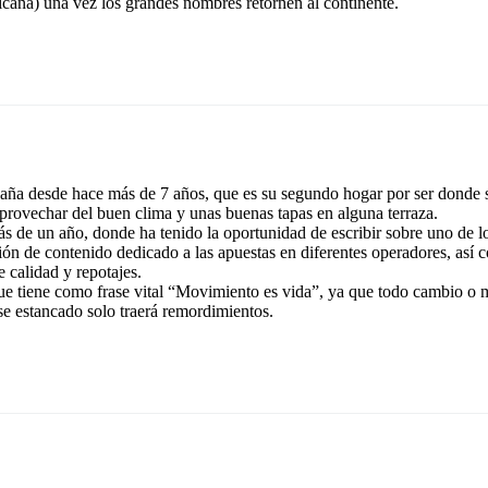
icana) una vez los grandes nombres retornen al continente.
ña desde hace más de 7 años, que es su segundo hogar por ser donde se
aprovechar del buen clima y unas buenas tapas en alguna terraza.
 de un año, donde ha tenido la oportunidad de escribir sobre uno de lo
ación de contenido dedicado a las apuestas en diferentes operadores, así
 calidad y repotajes.
que tiene como frase vital “Movimiento es vida”, ya que todo cambio o
se estancado solo traerá remordimientos.