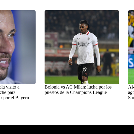
a visitó a
Bolonia vs AC Milan: lucha por los
Al-
che para
puestos de la Champions League
agó
r por el Bayern
Sa