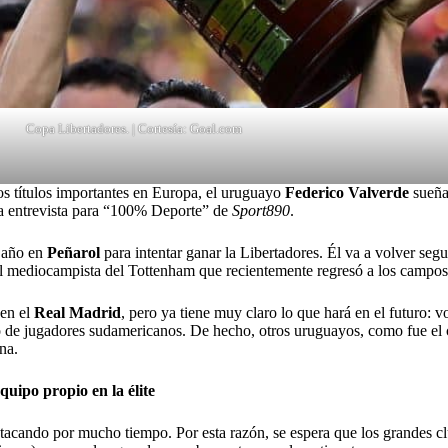
Copa Libertadores. | Cortesía: Goal.com
 títulos importantes en Europa, el uruguayo
Federico Valverde
sueña 
 entrevista para “100% Deporte” de
Sport890
.
n año en
Peñarol
para intentar ganar la Libertadores. Él va a volver seg
del mediocampista del Tottenham que recientemente regresó a los campos d
 en el
Real Madrid
, pero ya tiene muy claro lo que hará en el futuro: 
o de jugadores sudamericanos. De hecho, otros uruguayos, como fue el
na.
uipo propio en la élite
acando por mucho tiempo. Por esta razón, se espera que los grandes cl