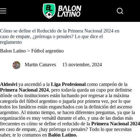
S
k
Menu
i
p
t
o
Cómo se define el Reducido de la Primera Nacional 2024 en
c
caso de empate, ¿prórroga o penales? Lo que dice el
o
reglamento
n
Balon Latino
>
Fútbol argentino
t
e
n
Martin Canaves
15 noviembre, 2024
t
Aldosivi
ya ascendió a la
Liga Profesional
como campeón de la
Primera Nacional 2024
, pero todavía queda un cupo por definirse
dónde ocho instituciones están luchando por regresar a la máxima
categoría del fútbol argentino o jugarla por primera vez, por lo que
todos los fanáticos están enganchados con la definición del ascenso
argentino. Al mismo tiempo, se hacen diferentes preguntas, ya que la
organización es muy versátil durante el año, y una de las dudas más
frecuentes es cómo se define el reducido de la
Primera Nacional 2024
en caso de empate, ¿hay prórroga o penales? Todo lo que necesitas
saber, te lo contamos en
Balón Latino.