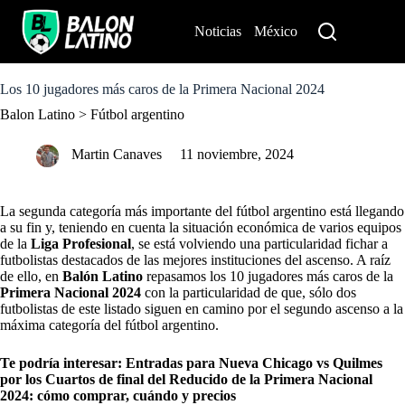
S
k
Noticias
México
Perú
i
p
t
o
Los 10 jugadores más caros de la Primera Nacional 2024
c
Balon Latino
>
Fútbol argentino
o
n
t
Martin Canaves
11 noviembre, 2024
e
n
t
La segunda categoría más importante del fútbol argentino está llegando
a su fin y, teniendo en cuenta la situación económica de varios equipos
de la
Liga Profesional
, se está volviendo una particularidad fichar a
futbolistas destacados de las mejores instituciones del ascenso. A raíz
de ello, en
Balón Latino
repasamos los 10 jugadores más caros de la
Primera Nacional 2024
con la particularidad de que, sólo dos
futbolistas de este listado siguen en camino por el segundo ascenso a la
máxima categoría del fútbol argentino.
Te podría interesar:
Entradas para Nueva Chicago vs Quilmes
por los Cuartos de final del Reducido de la Primera Nacional
2024: cómo comprar, cuándo y precios