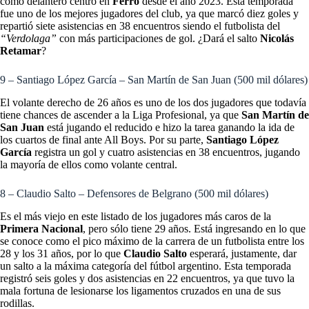
como delantero centro en
Ferro
desde el año 2023. Esta temporada
fue uno de los mejores jugadores del club, ya que marcó diez goles y
repartió siete asistencias en 38 encuentros siendo el futbolista del
“Verdolaga”
con más participaciones de gol. ¿Dará el salto
Nicolás
Retamar
?
9 – Santiago López García – San Martín de San Juan (500 mil dólares)
El volante derecho de 26 años es uno de los dos jugadores que todavía
tiene chances de ascender a la Liga Profesional, ya que
San Martín de
San Juan
está jugando el reducido e hizo la tarea ganando la ida de
los cuartos de final ante All Boys. Por su parte,
Santiago López
García
registra un gol y cuatro asistencias en 38 encuentros, jugando
la mayoría de ellos como volante central.
8 – Claudio Salto – Defensores de Belgrano (500 mil dólares)
Es el más viejo en este listado de los jugadores más caros de la
Primera Nacional
, pero sólo tiene 29 años. Está ingresando en lo que
se conoce como el pico máximo de la carrera de un futbolista entre los
28 y los 31 años, por lo que
Claudio Salto
esperará, justamente, dar
un salto a la máxima categoría del fútbol argentino. Esta temporada
registró seis goles y dos asistencias en 22 encuentros, ya que tuvo la
mala fortuna de lesionarse los ligamentos cruzados en una de sus
rodillas.