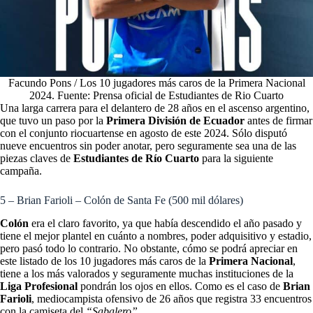
Facundo Pons / Los 10 jugadores más caros de la Primera Nacional
2024. Fuente: Prensa oficial de Estudiantes de Rio Cuarto
Una larga carrera para el delantero de 28 años en el ascenso argentino,
que tuvo un paso por la
Primera División de Ecuador
antes de firmar
con el conjunto riocuartense en agosto de este 2024. Sólo disputó
nueve encuentros sin poder anotar, pero seguramente sea una de las
piezas claves de
Estudiantes de Río Cuarto
para la siguiente
campaña.
5 – Brian Farioli – Colón de Santa Fe (500 mil dólares)
Colón
era el claro favorito, ya que había descendido el año pasado y
tiene el mejor plantel en cuánto a nombres, poder adquisitivo y estadio,
pero pasó todo lo contrario. No obstante, cómo se podrá apreciar en
este listado de los 10 jugadores más caros de la
Primera Nacional
,
tiene a los más valorados y seguramente muchas instituciones de la
Liga Profesional
pondrán los ojos en ellos. Como es el caso de
Brian
Farioli
, mediocampista ofensivo de 26 años que registra 33 encuentros
con la camiseta del
“Sabalero”
.