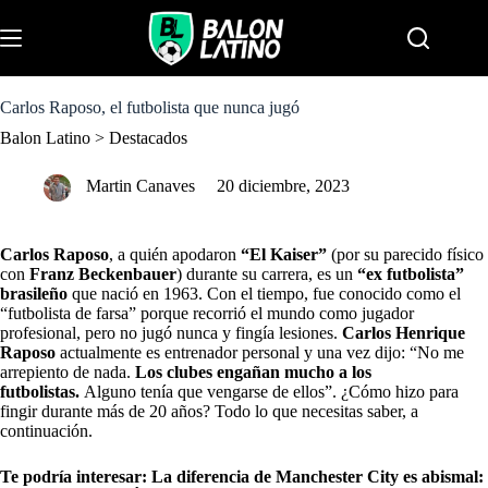
S
k
Menu
i
p
t
o
Carlos Raposo, el futbolista que nunca jugó
c
Balon Latino
>
Destacados
o
n
t
Martin Canaves
20 diciembre, 2023
e
n
t
Carlos Raposo
, a quién apodaron
“El Kaiser”
(por su parecido físico
con
Franz Beckenbauer
) durante su carrera, es un
“ex futbolista”
brasileño
que nació en 1963. Con el tiempo, fue conocido como el
“futbolista de farsa” porque recorrió el mundo como jugador
profesional, pero no jugó nunca y fingía lesiones.
Carlos Henrique
Raposo
actualmente es entrenador personal y una vez dijo: “No me
arrepiento de nada.
Los clubes engañan mucho a los
futbolistas.
Alguno tenía que vengarse de ellos”. ¿Cómo hizo para
fingir durante más de 20 años? Todo lo que necesitas saber, a
continuación.
Te podría interesar:
La diferencia de Manchester City es abismal: