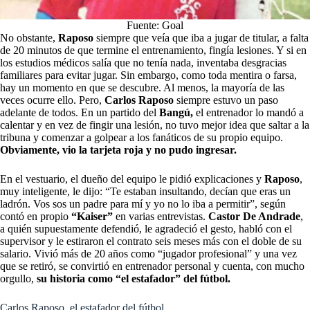
Fuente: Goal
No obstante,
Raposo
siempre que veía que iba a jugar de titular, a falta
de 20 minutos de que termine el entrenamiento, fingía lesiones. Y si en
los estudios médicos salía que no tenía nada, inventaba desgracias
familiares para evitar jugar. Sin embargo, como toda mentira o farsa,
hay un momento en que se descubre. Al menos, la mayoría de las
veces ocurre ello. Pero,
Carlos Raposo
siempre estuvo un paso
adelante de todos. En un partido del
Bangú,
el entrenador lo mandó a
calentar y en vez de fingir una lesión, no tuvo mejor idea que saltar a la
tribuna y comenzar a golpear a los fanáticos de su propio equipo.
Obviamente, vio la tarjeta roja y no pudo ingresar.
En el vestuario, el dueño del equipo le pidió explicaciones y
Raposo
,
muy inteligente, le dijo: “Te estaban insultando, decían que eras un
ladrón. Vos sos un padre para mí y yo no lo iba a permitir”, según
contó en propio
“Kaiser”
en varias entrevistas.
Castor De Andrade
,
a quién supuestamente defendió, le agradeció el gesto, habló con el
supervisor y le estiraron el contrato seis meses más con el doble de su
salario. Vivió más de 20 años como “jugador profesional” y una vez
que se retiró, se convirtió en entrenador personal y cuenta, con mucho
orgullo,
su historia como “el estafador” del fútbol.
Carlos Raposo, el estafador del fútbol