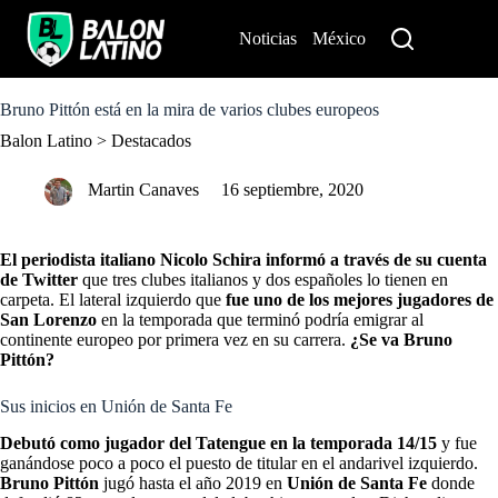
S
k
Noticias
México
Perú
i
p
t
o
Bruno Pittón está en la mira de varios clubes europeos
c
Balon Latino
>
Destacados
o
n
t
Martin Canaves
16 septiembre, 2020
e
n
t
El periodista italiano Nicolo Schira informó a través de su cuenta
de Twitter
que tres clubes italianos y dos españoles lo tienen en
carpeta. El lateral izquierdo que
fue uno de los mejores jugadores de
San Lorenzo
en la temporada que terminó podría emigrar al
continente europeo por primera vez en su carrera.
¿Se va Bruno
Pittón?
Sus inicios en Unión de Santa Fe
Debutó como jugador del Tatengue en la temporada 14/15
y fue
ganándose poco a poco el puesto de titular en el andarivel izquierdo.
Bruno Pittón
jugó hasta el año 2019 en
Unión de Santa Fe
donde