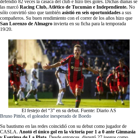
defendió 82 veces la casaca del club e hizo tres goles. Dichas dianas se
las marcó
Racing Club, Atlético de Tucumán e
Independiente.
No
sólo convirtió sino que también
asistió en seis oportunidades
a sus
compañeros. Su buen rendimiento con el correr de los años hizo que
San Lorenzo de Almagro
invierta en su ficha para la temporada
19/20.
El festejo del “3” en su debut. Fuente: Diario AS
Bruno Pittón, el goleador inesperado de Boedo
Su bautismo en las redes coincidió con su debut como jugador de
CASLA.
Anotó el único gol en la victoria por 1 a 0 ante Gimnasia
y Esgrima de La Plata.
Desde entonces, disputó 27 juegos como