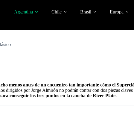
Argentina
Chile
Brasil
Europa
lásico
cho menos antes de un encuentro tan importante cómo el Superclás
os dirigidos por Jorge Almirón no podrán contar con dos piezas claves
ra conseguir los tres puntos en la cancha de River Plate.
E ALTAS, BAJAS Y RUMORES
 DEL CLUB, EL “9” QUE FICHARÁ RIQUELME