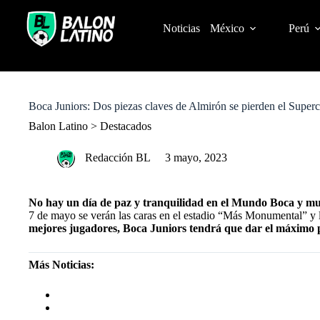
S
k
Noticias
México
Perú
i
p
t
o
c
o
Boca Juniors: Dos piezas claves de Almirón se pierden el Superc
n
t
Balon Latino
>
Destacados
e
n
Redacción BL
3 mayo, 2023
t
No hay un día de paz y tranquilidad en el Mundo Boca y mu
7 de mayo se verán las caras en el estadio “Más Monumental” y l
mejores jugadores, Boca Juniors tendrá que dar el máximo pa
Más Noticias:
BOCA JUNIORS REFUERZOS: ÚLTIMA HORA D
BOCA JUNIORS: BENEDETTO Y ORSINI FUERA