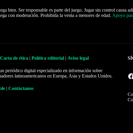
ega bien. Ser responsable es parte del juego. Jugar sin control causa ad
ega con moderación. Prohibida la venta a menores de edad.
Apoyo para
Carta de ética
|
Política editorial
|
Aviso legal
S
un periódico digital especializado en información sobre
Facebook
nadores latinoamericanos en Europa, Asia y Estados Unidos.
ble
|
Contáctanos
Co
Co