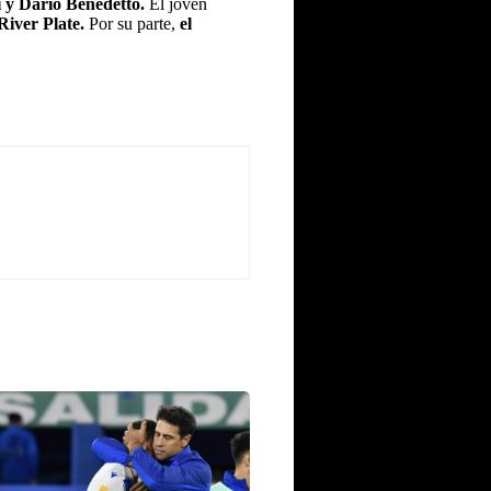
i y Darío Benedetto.
El joven
River Plate.
Por su parte,
el