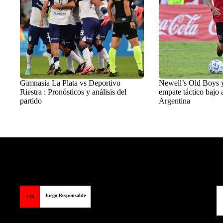
Gimnasia La Plata vs Deportivo
Newell’s Old Boys 
Riestra : Pronósticos y análisis del
empate táctico bajo a
partido
Argentina
Balon Latino
>
Destacados
Juego Responsable
+18