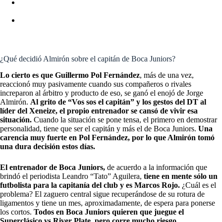
BOCA JUNIORS REFUERZOS: ÚLTIMA HORA DE
ALTAS, BAJAS Y RUMORES
“DÉJAME JUGAR, POR FAVOR”: EL PEDIDO DE
ALEJANDRO GARNACHO A TEN HAG SOBRE EL
MUNDIAL SUB-20
¿Qué decidió Almirón sobre el capitán de Boca Juniors?
Lo cierto es que Guillermo Pol Fernández
, más de una vez,
reaccionó muy pasivamente cuando sus compañeros o rivales
increparon al árbitro y producto de eso, se ganó el enojó de Jorge
Almirón.
Al grito de “Vos sos el capitán” y los gestos del DT al
líder del Xeneize, el propio entrenador se cansó de vivir esa
situación.
Cuando la situación se pone tensa, el primero en demostrar
personalidad, tiene que ser el capitán y más el de Boca Juniors.
Una
carencia muy fuerte en Pol Fernández, por lo que Almirón tomó
una dura decisión estos días.
El entrenador de Boca Juniors,
de acuerdo a la información que
brindó el periodista Leandro “Tato” Aguilera,
tiene en mente sólo un
futbolista para la capitanía del club y es Marcos Rojo.
¿Cuál es el
problema? El zaguero central sigue recuperándose de su rotura de
ligamentos y tiene un mes, aproximadamente, de espera para ponerse
los cortos.
Todos en Boca Juniors quieren que juegue el
Superclásico vs River Plate, pero corre mucho riesgo.