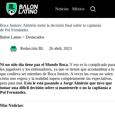
S
k
Noticias
México
Perú
i
p
t
o
Boca Juniors: Almirón tomó la decisión final sobre la capitanía
c
de Pol Fernández
o
Balon Latino
>
Destacados
n
t
e
Redacción BL
26 abril, 2023
n
t
Ni un sólo día tiene paz el Mundo Boca.
Y eso es lo complicado para
los jugadores y los entrenadores, ya que se tienen que acostumbrar a lo
que conlleva ser miembro de Boca Juniors. A veces las cosas no salen
cómo uno espera y la realidad supera completamente las expectativas,
pero para mal.
Esto le está pasando a Jorge Almirón que tuvo que
tomar una difícil decisión sobre sí mantenerle o no la capitanía a
Pol Fernández.
Más Noticias: