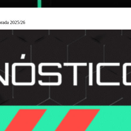
orada 2025/26