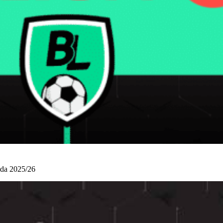
ada 2025/26