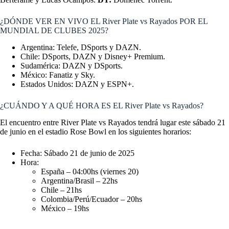
¿DÓNDE VER EN VIVO EL River Plate vs Rayados POR EL
MUNDIAL DE CLUBES 2025?
Argentina: Telefe, DSports y DAZN.
Chile: DSports, DAZN y Disney+ Premium.
Sudamérica: DAZN y DSports.
México: Fanatiz y Sky.
Estados Unidos: DAZN y ESPN+.
¿CUÁNDO Y A QUÉ HORA ES EL River Plate vs Rayados?
El encuentro entre River Plate vs Rayados tendrá lugar este sábado 21
de junio en el estadio Rose Bowl en los siguientes horarios:
Fecha: Sábado 21 de junio de 2025
Hora:
España – 04:00hs (viernes 20)
Argentina/Brasil – 22hs
Chile – 21hs
Colombia/Perú/Ecuador – 20hs
México – 19hs