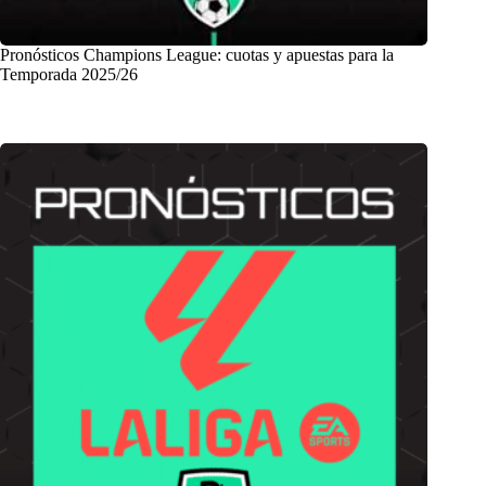
Pronósticos Champions League: cuotas y apuestas para la
Temporada 2025/26