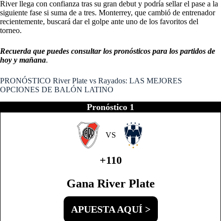
River llega con confianza tras su gran debut y podría sellar el pase a la
siguiente fase si suma de a tres. Monterrey, que cambió de entrenador
recientemente, buscará dar el golpe ante uno de los favoritos del
torneo.
Recuerda que puedes consultar los pronósticos para los
partidos de
ho
y
y
mañana
.
PRONÓSTICO River Plate vs Rayados: LAS MEJORES
OPCIONES DE BALÓN LATINO
Pronóstico 1
VS
+110
Gana River Plate
APUESTA AQUÍ >