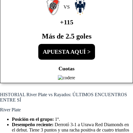
VS
+115
Más de 2.5 goles
APUESTA AQUÍ >
Cuotas
HISTORIAL River Plate vs Rayados: ÚLTIMOS ENCUENTROS
ENTRE SÍ
River Plate
Posición en el grupo:
1º.
Desempeño reciente:
Derrotó 3-1 a Urawa Red Diamonds en
el debut. Tiene 3 puntos y una racha positiva de cuatro triunfos