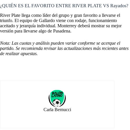
¿QUIÉN ES EL FAVORITO ENTRE RIVER PLATE VS Rayados?
River Plate llega como líder del grupo y gran favorito a llevarse el
triunfo. El equipo de Gallardo viene con rodaje, funcionamiento
aceitado y jerarquía individual. Monterrey deberá mostrar su mejor
versión para llevarse algo de Pasadena.
Nota: Las cuotas y análisis pueden variar conforme se acerque el
partido. Se recomienda revisar las actualizaciones más recientes antes
de realizar apuestas.
Carla Bernucci