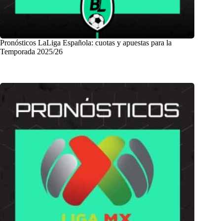
Pronósticos LaLiga Española: cuotas y apuestas para la
Temporada 2025/26