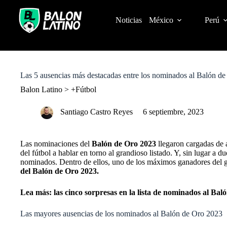
S
k
Noticias
México
Perú
i
p
t
o
c
o
Las 5 ausencias más destacadas entre los nominados al Balón d
n
t
Balon Latino
>
+Fútbol
e
n
Santiago Castro Reyes
6 septiembre, 2023
t
Las nominaciones del
Balón de Oro 2023
llegaron cargadas de 
del fútbol a hablar en torno al grandioso listado. Y, sin lugar a d
nominados. Dentro de ellos, uno de los máximos ganadores del g
del
Balón de Oro 2023.
Lea más: las cinco sorpresas en la lista de nominados al Bal
Las mayores ausencias de los nominados al Balón de Oro 2023