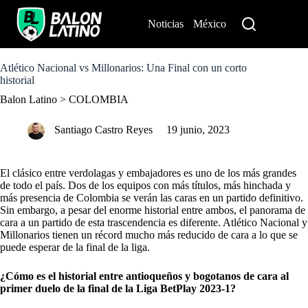
S
k
Noticias
México
Perú
i
p
t
o
Atlético Nacional vs Millonarios: Una Final con un corto
c
historial
o
Balon Latino
>
COLOMBIA
n
t
e
Santiago Castro Reyes
19 junio, 2023
n
t
El clásico entre verdolagas y embajadores es uno de los más grandes
de todo el país. Dos de los equipos con más títulos, más hinchada y
más presencia de Colombia se verán las caras en un partido definitivo.
Sin embargo, a pesar del enorme historial entre ambos, el panorama de
cara a un partido de esta trascendencia es diferente. Atlético Nacional y
Millonarios tienen un récord mucho más reducido de cara a lo que se
puede esperar de la final de la liga.
¿Cómo es el historial entre antioqueños y bogotanos de cara al
primer duelo de la final de la
Liga BetPlay 2023-1
?