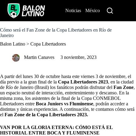
S
k
Noticias
México
Perú
i
p
t
o
Cómo será el Fan Zone de la Copa Libertadores en Río de
c
Janeiro
o
Balon Latino
>
Copa Libertadores
n
t
e
Martin Canaves
3 noviembre, 2023
n
t
A partir del lunes 30 de octubre hasta este viernes 3 de noviembre, el
día previo a la gran final de la
Copa Libertadores 2023
, en la ciudad
de Río de Janeiro (Brasil) los fanáticos podrán disfrutar del
Fan Zone
,
un espacio neutral de interacción, entretenimiento y descanso. En la
misma zona, los asistentes de la final de la Copa CONMEBOL
Libertadores entre
Boca Juniors vs Fluminense
, podrán acceder a
distintas y únicas experiencias. A continuación, te contamos cómo será
el
Fan Zone de la Copa Libertadores 2023.
VAN POR LA GLORIA ETERNA: CÓMO ESTÁ EL
HISTORIAL ENTRE BOCA Y FLUMINENSE