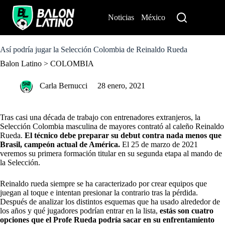
S
k
Noticias
México
Perú
i
p
t
o
Así podría jugar la Selección Colombia de Reinaldo Rueda
c
Balon Latino
>
COLOMBIA
o
n
t
Carla Bernucci
28 enero, 2021
e
n
t
Tras casi una década de trabajo con entrenadores extranjeros, la
Selección Colombia masculina de mayores contrató al caleño Reinaldo
Rueda.
El técnico debe preparar su debut contra nada menos que
Brasil, campeón actual de América.
El 25 de marzo de 2021
veremos su primera formación titular en su segunda etapa al mando de
la Selección.
Reinaldo rueda siempre se ha caracterizado por crear equipos que
juegan al toque e intentan presionar la contrario tras la pérdida.
Después de analizar los distintos esquemas que ha usado alrededor de
los años y qué jugadores podrían entrar en la lista,
estás son cuatro
opciones que el Profe Rueda podría sacar en su enfrentamiento