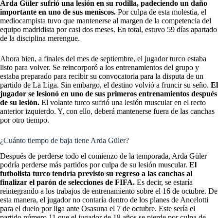
Arda Güler sufrió una lesión en su rodilla, padeciendo un daño
importante en uno de sus meniscos.
Por culpa de esta molestia, el
mediocampista tuvo que mantenerse al margen de la competencia del
equipo madridista por casi dos meses. En total, estuvo 59 días apartado
de la disciplina merengue.
Ahora bien, a finales del mes de septiembre, el jugador turco estaba
listo para volver. Se reincorporó a los entrenamientos del grupo y
estaba preparado para recibir su convocatoria para la disputa de un
partido de La Liga. Sin embargo, el destino volvió a fruncir su seño.
El
jugador se lesionó en uno de sus primeros entrenamientos después
de su lesión.
El volante turco sufrió una lesión muscular en el recto
anterior izquierdo. Y, con ello, deberá mantenerse fuera de las canchas
por otro tiempo.
¿Cuánto tiempo de baja tiene Arda Güler?
Después de perderse todo el comienzo de la temporada, Arda Güler
podría perderse más partidos por culpa de su lesión muscular.
El
futbolista turco tendría previsto su regreso a las canchas al
finalizar el parón de selecciones de FIFA.
Es decir, se estaría
reintegrando a los trabajos de entrenamiento sobre el 16 de octubre. De
esta manera, el jugador no contaría dentro de los planes de Ancelotti
para el duelo por liga ante Osasuna el 7 de octubre. Este sería el
partido número 11 que el jugador de 18 años se pierde por culpa de