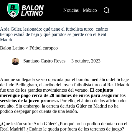
S
k
Noticias
México
Perú
i
p
t
o
Arda Güler, lesionado: qué tiene el futbolista turco, cuánto
c
tiempo estará de baja y qué partidos se pierde con el Real
o
Madrid
n
Balon Latino
>
Fútbol europeo
t
e
n
Santiago Castro Reyes
3 octubre, 2023
t
Aunque su llegada se vio opacada por el bombo mediático del
fichaje
de Jude Bellingham
, el arribo del joven futbolista turco al Real Madrid
fue uno de los grandes movimientos del verano.
El conjunto
merengue pagó cerca de 20 millones de euros para asegurar los
servicios de la joven promesa.
Por ello, el ánimo de los aficionados
era alto. Sin embargo, la carrera de Arda Güler en Madrid no ha
podido despegar por cuenta de una lesión.
¿Qué lesión sufre Arda Güler? ¿Por qué no ha podido debutar con el
Real Madrid? ¿Cuánto le queda por fuera de los terrenos de juego?