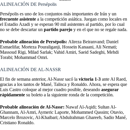
ALINEACIÓN DE Persépolis
Persépolis es uno de los conjuntos más importantes de Irán y un
frecuente asistente
a la competición asiática. Juegan como locales en
el Estadio Azadi y se esperan 90 mil asistentes al partido, por lo cual
no se debe descartar un
partido parejo
y en el que no se regale nada.
Probable alineación de Persépolis:
Alireza Beiranvand; Daniel
Esmaelifar, Morteza Pouraliganji, Hossein Kanaani, Ali Nemati;
Massoud Rigi, Milad Sarlak; Vahid Amiri, Saeid Sadeghi, Mehdi
Torabi; Mohammad Omri.
ALINEACIÓN DE AL-NASSR
El fin de semana anterior, Al-Nassr sacó la
victoria 1-3
ante Al Raed,
gracias a los tantos de Mané, Talisca y Ronaldo. Ahora, se espera que
Luis Castro coloque al mejor cuadro posible, deseando
asegurar
rápidamente
su boleto a la siguiente ronda de la competición.
Probable alineación de Al-Nassr:
Nawaf Al-Aqidi; Sultan Al-
Ghannam, Al-Amri, Aymeric Laporte, Mohammed Qassim; Otavio,
Marcelo Brozovic, Al-Khaibari; Abdulrahman Ghareeb, Sadio Mané,
Cristiano Ronaldo.