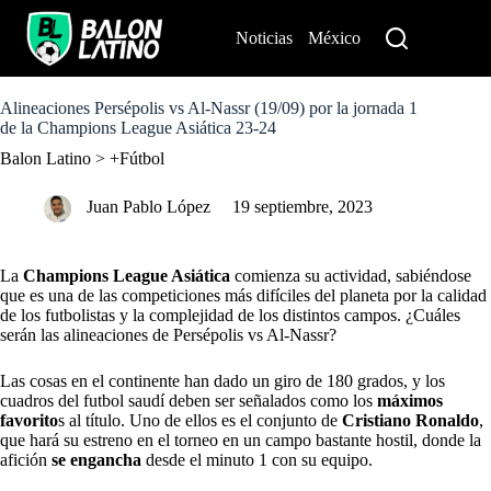
S
k
Noticias
México
Perú
i
p
t
o
Alineaciones Persépolis vs Al-Nassr (19/09) por la jornada 1
c
de la Champions League Asiática 23-24
o
Balon Latino
>
+Fútbol
n
t
e
Juan Pablo López
19 septiembre, 2023
n
t
La
Champions League Asiática
comienza su actividad, sabiéndose
que es una de las competiciones más difíciles del planeta por la calidad
de los futbolistas y la complejidad de los distintos campos. ¿Cuáles
serán las alineaciones de Persépolis vs Al-Nassr?
Las cosas en el continente han dado un giro de 180 grados, y los
cuadros del futbol saudí deben ser señalados como los
máximos
favorito
s al título. Uno de ellos es el conjunto de
Cristiano Ronaldo
,
que hará su estreno en el torneo en un campo bastante hostil, donde la
afición
se engancha
desde el minuto 1 con su equipo.