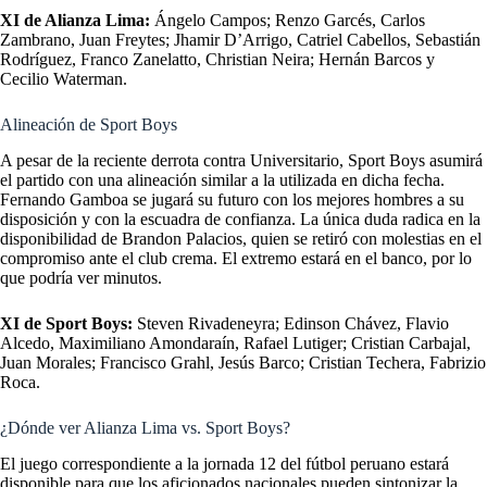
XI de Alianza Lima:
Ángelo Campos; Renzo Garcés, Carlos
Zambrano, Juan Freytes; Jhamir D’Arrigo, Catriel Cabellos, Sebastián
Rodríguez, Franco Zanelatto, Christian Neira; Hernán Barcos y
Cecilio Waterman.
Alineación de Sport Boys
A pesar de la reciente derrota contra Universitario, Sport Boys asumirá
el partido con una alineación similar a la utilizada en dicha fecha.
Fernando Gamboa se jugará su futuro con los mejores hombres a su
disposición y con la escuadra de confianza. La única duda radica en la
disponibilidad de Brandon Palacios, quien se retiró con molestias en el
compromiso ante el club crema. El extremo estará en el banco, por lo
que podría ver minutos.
XI de Sport Boys:
Steven Rivadeneyra; Edinson Chávez, Flavio
Alcedo, Maximiliano Amondaraín, Rafael Lutiger; Cristian Carbajal,
Juan Morales; Francisco Grahl, Jesús Barco; Cristian Techera, Fabrizio
Roca.
¿Dónde ver Alianza Lima vs. Sport Boys?
El juego correspondiente a la jornada 12 del fútbol peruano estará
disponible para que los aficionados nacionales pueden sintonizar la