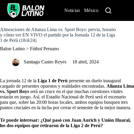
S
k
Noticias
México
Perú
i
p
t
o
Alineaciones de Alianza Lima vs. Sport Boys: previa, horario
c
y cómo ver EN VIVO el partido por la Jornada 12 de la Liga
o
1 de Perú (18/4/24)
n
Balon Latino
>
Fútbol Peruano
t
e
n
Santiago Castro Reyes
18 abril, 2024
t
La jornada 12 de la
Liga 1 de Perú
presente un duelo inaugural
cargado de presentes opuestos y realidades encontradas.
Alianza Lima
vs. Sport Boys
será un cruce en el que muchas cuestiones vitales
estarán en juego. Así, el Estadio Nacional de Perú será el escenario
para que, sobre las 20:00 horas locales, ambos equipos busquen tres
puntos cruciales en la lucha por cerrar el semestre de la mejor manera.
Te puede interesar:
¿Qué pasó con Juan Aurich y Unión Huaral,
los dos equipos que retiraron de la Liga 2 de Perú?