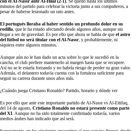
con el Al-Nassr ante Al-Hilal (2-1)
. Se quedó hasta los últimos
minutos del partido para celebrar la victoria junto a sus compañeros, a
pesar de haberse lesionado un rato antes.
El portugués lloraba al haber sentido un profundo dolor en su
rodilla
, que le ha estado afectando desde algunos años, aunque sin
llegar a ser de gravedad. Es por ello que ahora se habla de que
el astro
del fútbol no será titular con el Al-Nassr
, y probablemente, ni
siquiera entre algunos minutos.
Aunque aún no le han dado un acta sobre lo que le sucedió en la
cancha, el club prefiere mantenerlo al margen hasta que se recupere.
Así no se le estaría forzando y no habría riesgo de perder su gran valor.
Además, el delantero todavía cuenta con la fortaleza suficiente para
seguir su carrera durante unos años más.
¿Cuándo juega Cristiano Ronaldo? Partido, horario y dónde ver
Es por ello que ante este importante partido de Al-Nassr vs Al-Ettifaq,
del 14 de agosto,
Cristiano Ronaldo no estará presente como parte
del XI
. Aunque no ha sido totalmente confirmado todavía, varios
medios árabes han indicado que así será.
Seguramente, en los siguientes encuentros sí que consiga figurar, desde