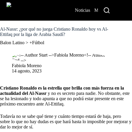
S
k
Noticias
México
Pe
i
p
t
o
Al-Nassr: ¿por qué no juega Cristiano Ronaldo hoy vs Al-
c
Ettifaq por la liga de Arabia Saudí?
o
Balon Latino
>
+Fútbol
n
t
e
n
Fabiola Moreno
t
14 agosto, 2023
Cristiano Ronaldo es la estrella que brilla con más fuerza en la
actualidad del Al-Nassr
y no es secreto para nadie. No obstante, este
se ha lesionado y todo apunta a que no podrá estar presente en este
próximo encuentro ante Al-Ettifaq.
Todavía no se sabe qué tiene y cuánto tiempo estará de baja, pero
sobre lo que no hay dudas es que hará hasta lo imposible por mejorar y
dar lo mejor de sí.