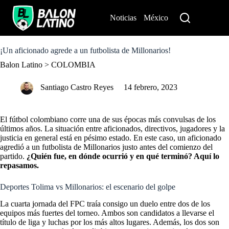
S
k
Noticias
México
Perú
i
p
t
o
¡Un aficionado agrede a un futbolista de Millonarios!
c
Balon Latino
>
COLOMBIA
o
n
t
Santiago Castro Reyes
14 febrero, 2023
e
n
t
El fútbol colombiano corre una de
sus épocas más convulsas de los
últimos años
. La situación entre aficionados, directivos, jugadores y la
justicia en general está en pésimo estado. En este caso, un aficionado
agredió a un futbolista de Millonarios justo antes del comienzo del
partido.
¿Quién fue, en dónde ocurrió y en qué terminó? Aquí lo
repasamos.
Deportes Tolima vs Millonarios: el escenario del golpe
La cuarta jornada del FPC traía consigo un duelo entre dos de los
equipos más fuertes del torneo. Ambos son candidatos a llevarse el
título de liga y luchas por los más altos lugares. Además, los dos son