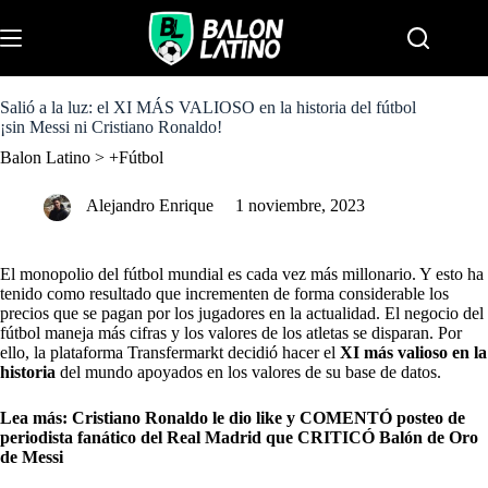
S
k
Menu
i
p
t
o
Salió a la luz: el XI MÁS VALIOSO en la historia del fútbol
c
¡sin Messi ni Cristiano Ronaldo!
o
Balon Latino
>
+Fútbol
n
t
e
Alejandro Enrique
1 noviembre, 2023
n
t
El monopolio del fútbol mundial es cada vez más millonario. Y esto ha
tenido como resultado que incrementen de forma considerable los
precios que se pagan por los jugadores en la actualidad. El negocio del
fútbol maneja más cifras y los valores de los atletas se disparan. Por
ello, la plataforma Transfermarkt decidió hacer el
XI más valioso en la
historia
del mundo apoyados en los valores de su base de datos.
Lea más:
Cristiano Ronaldo le dio like y COMENTÓ posteo de
periodista fanático del Real Madrid que CRITICÓ Balón de Oro
de Messi