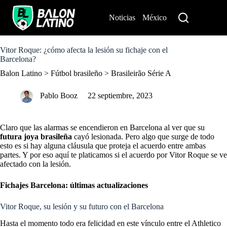
S
k
Noticias
México
Perú
i
p
t
o
Vitor Roque: ¿cómo afecta la lesión su fichaje con el
c
Barcelona?
o
Balon Latino
>
Fútbol brasileño
>
Brasileirão Série A
n
t
e
Pablo Booz
22 septiembre, 2023
n
t
Claro que las alarmas se encendieron en Barcelona al ver que su
futura joya brasileña
cayó lesionada. Pero algo que surge de todo
esto es si hay alguna cláusula que proteja el acuerdo entre ambas
partes. Y por eso aquí te platicamos si el acuerdo por Vitor Roque se ve
afectado con la lesión.
Fichajes Barcelona: últimas actualizaciones
Vitor Roque, su lesión y su futuro con el Barcelona
Hasta el momento todo era felicidad en este vínculo entre el Athletico