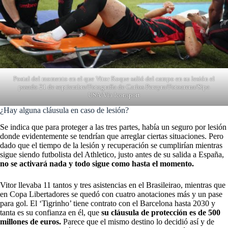
Postal del momento en el que Vitor Roque salió del campo en su lesión el
pasado 21 de septiembre/Fotografía de Carlos Pereyra/Fotoarena/Sipa
USA/Vía Iconsport
¿Hay alguna cláusula en caso de lesión?
Se indica que para proteger a las tres partes, había un seguro por lesión
donde evidentemente se tendrían que arreglar ciertas situaciones. Pero
dado que el tiempo de la lesión y recuperación se cumplirían mientras
sigue siendo futbolista del Athletico, justo antes de su salida a España,
no se activará nada y todo sigue como hasta el momento.
Vitor llevaba 11 tantos y tres asistencias en el Brasileirao, mientras que
en Copa Libertadores se quedó con cuatro anotaciones más y un pase
para gol. El ‘Tigrinho’ tiene contrato con el Barcelona hasta 2030 y
tanta es su confianza en él, que
su cláusula de protección es de 500
millones de euros.
Parece que el mismo destino lo decidió así y de