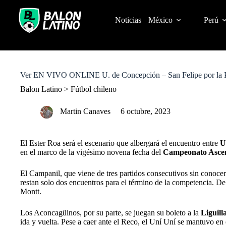
S
k
Noticias
México
Perú
i
p
t
o
c
o
Ver EN VIVO ONLINE U. de Concepción – San Felipe por la Pri
n
t
Balon Latino
>
Fútbol chileno
e
n
Martin Canaves
6 octubre, 2023
t
El Ester Roa será el escenario que albergará el encuentro entre
U
en el marco de la vigésimo novena fecha del
Campeonato Asce
El Campanil, que viene de tres partidos consecutivos sin conocer 
restan solo dos encuentros para el término de la competencia. De
Montt.
Los Aconcagüinos, por su parte, se juegan su boleto a la
Liguill
ida y vuelta. Pese a caer ante el Reco, el Uní Uní se mantuvo en