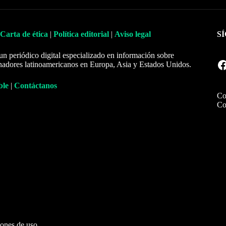
Carta de ética
|
Política editorial
|
Aviso legal
S
un periódico digital especializado en información sobre
Facebook
nadores latinoamericanos en Europa, Asia y Estados Unidos.
ble
|
Contáctanos
Co
Co
ones de uso