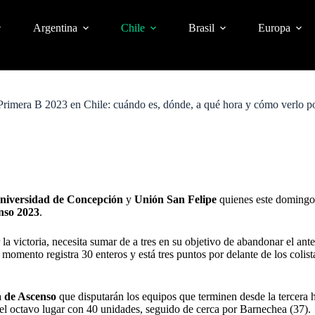
Argentina
Chile
Brasil
Europa
mera B 2023 en Chile: cuándo es, dónde, a qué hora y cómo verlo po
niversidad de Concepción
y
Unión San Felipe
quienes este domingo, 
nso 2023
.
la victoria, necesita sumar de a tres en su objetivo de abandonar el ant
 momento registra 30 enteros y está tres puntos por delante de los colis
a de Ascenso
que disputarán los equipos que terminen desde la tercera h
 el octavo lugar con 40 unidades, seguido de cerca por Barnechea (37).