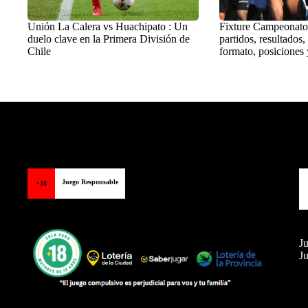
Unión La Calera vs Huachipato : Un
Fixture Campeonato
duelo clave en la Primera División de
partidos, resultados,
Chile
formato, posiciones 
Balon Latino
>
Fútbol chileno
Juego Responsable
+18
Ju
Ju