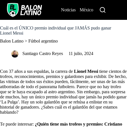
S
k
Noticias
México
Perú
i
p
t
o
Cuál es el ÚNICO premio individual que JAMÁS pudo ganar
c
Lionel Messi
o
Balon Latino
>
Fútbol argentino
n
t
e
Santiago Castro Reyes
11 julio, 2024
n
t
Con 37 años a sus espaldas, la carrera de
Lionel Messi
tiene cientos de
trofeos, reconocimientos, premios y galardones para exhibir. De hecho,
las vitrinas de todos sus éxitos pueden, fácilmente, ser unas de las más
atiborradas de todo el panorama futbolero. Parece que no hay trofeo
que se le haya escapado al astro argentino. Sin embargo, para sorpresa
de muchos, hay un único premio individual que jamás ha podido ganar
‘La Pulga’. Hay un solo galardón que se rehúsa a enlistar en su
historial de ganadores. ¿Sabes cuál es el galardón del que estamos
hablando?
Te puede interesar:
¿Quién tiene más trofeos y premios: Cristiano