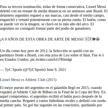
Para su tercera nominación, todas de forma consecutiva, Lionel Messi
deleitó con un remate de media distancia en un amistoso ante Brasil. El
delantero argentino regateó a sus marcas, casi desde el medio campo,
enganchó y remató potentemente con su pierna zurda. El balón, como
se puede ver en la imagen, se clavó en lo más alto del arco. El
argentino no consiguió formar parte del podio de ganadores.
¡A 9 AÑOS DE ESTA OBRA DE ARTE DE MESSI! 🇦🇷⚽️🤩
Un día como hoy pero de 2012, la Selección se quedó con un
partidazo frente a Brasil, con esta joya de Leo sobre el final. Fue 4-3
en Estados Unidos.
pic.twitter.com/b1t7Rlm4gt
— TyC Sports (@TyCSports)
June 9, 2021
Lionel Messi vs Athletic Club (2015)
El mejor puesto del argentino en el galardón llegó en 2015, cuando
vapuleó al Athletic Club de Bilbao en la Final de la Copa del Rey. En
aquel compromiso, el argentino recibió el balón poco después de la
media cancha. Regateó a varios futbolistas rivales y definió con zurda
al primer palo. Su gol fue segundo en las votaciones, quedando por