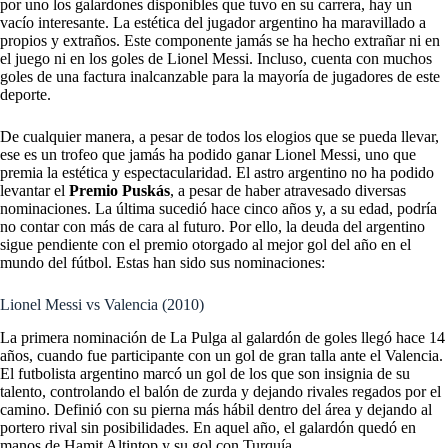
por uno los galardones disponibles que tuvo en su carrera, hay un
vacío interesante. La estética del jugador argentino ha maravillado a
propios y extraños. Este componente jamás se ha hecho extrañar ni en
el juego ni en los goles de
Lionel Messi. Incluso, cuenta con muchos
goles de una factura inalcanzable para la mayoría de jugadores de este
deporte.
De cualquier manera, a pesar de todos los elogios que se pueda llevar,
ese es un trofeo que jamás ha podido ganar Lionel Messi, uno que
premia la estética y espectacularidad. El astro argentino no ha podido
levantar el
Premio Puskás
, a pesar de haber atravesado diversas
nominaciones. La última sucedió hace cinco años y, a su edad, podría
no contar con más de cara al futuro. Por ello, la deuda del argentino
sigue pendiente con el premio otorgado al mejor gol del año en el
mundo del fútbol. Estas han sido sus nominaciones:
Lionel Messi vs Valencia (2010)
La primera nominación de La Pulga al galardón de goles llegó hace 14
años, cuando fue participante con un gol de gran talla ante el Valencia.
El futbolista argentino marcó un gol de los que son insignia de su
talento, controlando el balón de zurda y dejando rivales regados por el
camino. Definió con su pierna más hábil dentro del área y dejando al
portero rival sin posibilidades. En aquel año, el galardón quedó en
manos de Hamit Altintop y su gol con Turquía.